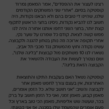
רצינו לעצור את ההפסדים", אמר המאמן נמרוד
קוסטיקה בסיום. "אחרי שני המשחקים הקודמים
שלנו, שהיינו די טובים בהם ולא הבאנו נקודות, היה
חשוב לנו להביא נקודות, ניסינו בחצי הראשון לתקוף
קצת יותר, בחצי השני דחפו אותנו אחורה והיה לנו
ממש קשה לצאת. קודם כל שמרנו על שער נקי,
אחרי תקופה ארוכה וזה נותן בטחון להגנה ולקבוצה.
עשינו נקודה וחוץ מהמשחק נגד מכבי תל אביב,
נשארו לנו 10 משחקים מול קבוצות "בליגה שלנו",
ושם נצטרך לעשות את העבודה ולהשאיר את
הקבוצה הזאת בליגה".
קוסטיקה נשאל האם בעקבות התיקו והתוצאות
האחרונות, אין בעצם צורך לחפש מאמן אחר
לקבוצה והשיב: "אני חושב שלא. כל הזמן אומרים,
מאמן קבוע, מאמן זמני, ואני כל הזמן חושב על ברק
בכר, שעשה שש אליפויות, מאמן הכי טוב בארץ וכל
פעם אומרים שהמעמד שלו בסכנה, אז אני קטונתי.