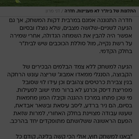
/
התלונות של בית"ר לא מעניינות. חדרה
דני מרון
חדרה התגוננה אמנם במרבית דקות המשחק, אך גם
הגיעה לשניים-שלושה מצבים, שלא נוצלו ובסיום
אפשר היה להבין את השמחה הגדולה, אחרי שמירה
על רשת נקייה, מול סוללת הכוכבים שיש לבית"ר
בחלק הקדמי.
הגיעה למשחק ללא צמד הבלמים הבכירים של
הקבוצה, הסנגלי ממאדו אמבוג' שריצה עונש הרחקה
בגין צבירת כרטיסים צהובים וכן עידו לוי שסובל
מפריצת דיסק וכרגע לא ברור מתי ישוב לפעילות.
מי שכן פתחו במרכז ההגנה וקיבלו המון מחמאות
בסיום, הם ניר ברדע, ליסב עיסאת ובשאר אבדאח,
שעשו עבודה מצויינת בחלק האחורי, למרות שזאת
הפעם הראשונה ששלושתם מתופקדים יחד בהרכב.
"באנו למשחק חוץ, אולי הכי קשה בליגה, קודם כל