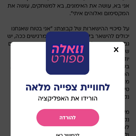
אני בא, עושה את האימונים, בא למשחקים, עושה את
המקסימום ואלוהים איתי".
על סיכויי ההישארות של קבוצתו: "אני בטוח שאנחנו
יכולים להישאר בליגה, כל השחקנים מרגישים ככה, יש
גם גיבוי מההנהלה שחושבת ככה. מי שנמצא במתחם
שלנו, למרות ההפסדים ולמרות התקופה הקשה,
יודע ומאמין, כי אנחנו רואים את הליגה, הליגה לא
בשמיים והוכחנו את זה בשני משחקים מול הקבוצות
הכי טובות בארץ. אם נביא את אותה יכולת ואותה
מוטיבציה, אותו טירוף ואותה עמידה טקטית, עם
טיפה יותר התקפה, אנחנו גם ננצח משחקים ונביא
נקודות".
מי שהציג יכולת מצויינת ועזר לקבוצתו לצאת עם
נקודה יקרה, הוא השוער אוהד לויטה, שחזר
לאחרונה להרכב. השוער התייחס למהלך המשחק
ולאחוזי החזקת הכדור שעמדו על 77-23 לטובת