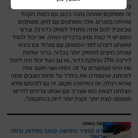
בית"ר וסיכם: "הרגשתי שהכדור כל הזמן באיזור שלי,
זה משחקים שאתה נהנה בהם, עם כמות הקהל
שהיתה במגרש. אלה משחקים עם לחץ, משחקים
שבשביל להם אתה מתחיל לשחק כדורגל, וברוך
השם יש לי קצת נסיון בדברים האלה. אני יכול להגיד
שאנחנו דיברנו לפני המשחק עם נמרוד וגם בינינו
שנהיה חייבים להחזיק יותר בכדור. ברור שלתת
ליריבה 77% החזקת כדור, אז גם הגול יכול היה ליפול
ואז היינו מצטערים על זה. ניסינו ואני חושב שזה
לזכותנו, שהעמדנו את בית"ר על פחות מצבים ממה
שהיא רגילה, אז באיזשהו מקום, זה גם לזכותם שלא
הצלחנו לצאת כמו שצריך וגם אנחנו צריכים לדרוש
מעצמנו קצת יותר וקצת יותר דיוק בהתקפה".
עוד בוואלה
רנו קפצ'ר החדשה: קטנה במידות, גדולה
באופי