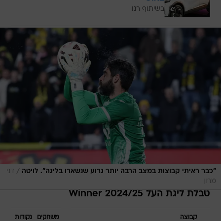
בשיתוף רנו
/
"כבר ראיתי קבוצות במצב הרבה יותר גרוע שנשארו בליגה". לויטה
דני
מרון
טבלת ליגת העל Winner 2024/25
קבוצה
משחקים
נקודות