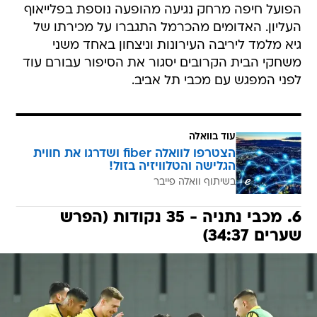
הפועל חיפה מרחק נגיעה מהופעה נוספת בפלייאוף
העליון. האדומים מהכרמל התגברו על מכירתו של
גיא מלמד ליריבה העירונות וניצחון באחד משני
משחקי הבית הקרובים יסגור את הסיפור עבורם עוד
לפני המפגש עם מכבי תל אביב.
עוד בוואלה
הצטרפו לוואלה fiber ושדרגו את חווית
הגלישה והטלוויזיה בזול!
בשיתוף וואלה פייבר
6. מכבי נתניה - 35 נקודות (הפרש
שערים 34:37)