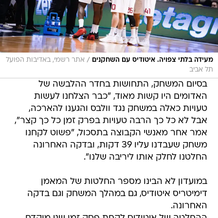
/
מעידה בלתי צפויה. איטודיס עם השחקנים
אתר רשמי, באדיבות הפועל
תל אביב
בסיום המשחק, התחושות בחדר ההלבשה של
האדומים היו קשות מאוד, "כבר הצלחנו לעשות
טעויות כאלה במשחק נגד וולבס והגענו להארכה,
אבל לא כל כך הרבה טעויות בפרק זמן כל כך קצר",
אמר אחר מאנשי הקבוצה בתסכול, "פשוט לקחנו
משחק שעבדנו עליו 39 דקות, ובדקה האחרונה
החלטנו לחלק אותו ליריבה שלנו".
במועדון לא הבינו מספר החלטות של המאמן
דימיטריס איטודיס, גם במהלך המשחק וגם בדקה
האחרונה.