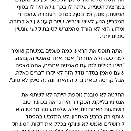
ההחלטה של איטודיס לקחת פסק זמן שני מוקדם
במחצית השנייה, עלתה לו בכך שלא היה לו בסוף
המשחק פסק זמן נוסף. כמו כן העובדה שהכדור
המכריע הגיע לאיש ווינרייט שיזרוק עונשין לא ברורה,
ומדוע הוא לא הורד מהמגרש לטובת קלעי עונשין
טובים יותר.
"אתה תופס את הראש כמה פעמים במשחק ואומר
למה ככה ולא אחרת", אמר אחד מאנשי הקבוצה,
"היינו רגילים לזה עם מאמנים אחרים, אתה מצפה
שעם מאמן בסדר גודל הזה לא יקרו דברים כאלה,
אבל קריסה כזאת בדקה האחרונה זה סימן לא טוב".
החלטה לא מובנת נוספת הייתה לא לשתף את
אנטוניו בלייקני. הסקורר היה נראה בכושר טוב
בשבועות האחרונים, אלא שלפתע נגד טרנטו הוא
שותף רק ברבע האחרון, לא התלבש בהפסד
לירושלים ואמש לא שותף בכלל. את דקות המשחק