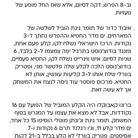
וב-8 הפרש, דקה לסיום, אלא שאז החל מופע של
טעויות.
איבוד כדור של תומר גינת הוביל לשלשה של
המארחים. ים מדר החטיא וההפרש נחתך ל-3
נקודות. הרכז הישראלי נשלח לקו, קלע פעם אחת,
ומנגד בודוצ'נוסט בתרגיל יפה צמצמו ל-2 בלבד, 6
שניות לסיום. איש ווינרייט נשלח לקו, החטיא פעמיים,
בודוצ'נוסט הלכה לקלע שלה פלטשר מגי, ופטריק
בוורלי שלח אותו ל-3 קליעות עונשין, אותן לא
החטיא. מרכוס פוסטר עוד ניסה לנצח את המשחק
אך לא עשה זאת.
ברונו קאבוקלו היה הקלע המוביל של הפועל עם 16
נקודדות, אבל לא מצא את עצמו על המגרש בסוף
המשחק. תומר גינת וג'ונתן מוטלי הוסיפו 15 כל אחד,
ים מדר קלע 11, וג'ו רגלנד תרם 6 נקודות ו-7
אסיסטים. פטריק בוורלי לא קלע בכלל ב-21 דקות