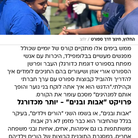
/
החלוץ, חינוך דרך ספורט
יחצ
ממש בימים אלו מתקיים קורס של יומיים שכולל
מפגשים מעשיים בבלומפילד, היכרות עם אנשי
מפתח בספורט דוגמת כדורגלן העבר ופרשן
הספורט אורי אוזן ושיעורים בהם החניכים לומדים איך
להדריך ולהוביל קבוצות ספורט עם ערך חברתי
וקהילתי."הדגש הוא איך אתה לוקח בני נוער והופך
אותם למנהיגים" מסכם עומר את הקורס.
פרויקט "אבות ובנים" - יותר מכדורגל
"אבות ובנים", או בשמו השני "הורים וילדים", בעיקר
בגלל שהחיבור הוא כבר מזמן לא רק אבות
ומשתתפות בו גם אימהות, אחים, אחיות ובני משפחה
אחרים. במסגרת התוכנית קבוצות של הורים וילדיהם