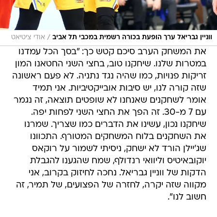
/
ווניין גבריאל ערך הופעת בכורה רשמית במכבי תל אביב
אודי ציטיאט
את המשחק הערב סיכם קטש כך: "בסך הכל עמדנו
במטרות שלנו. שיחקנו טוב, בחצי השני החטאנו המון
זריקות פנויות, כמו שהיה נגד נתניה. לא פעם ראשונה
שזה קורה לנו, יש סיבות אובייקטיביות. אני תמיד
אומר לשחקנים שאנחנו לא שופטים תוצאה, זה נגמר
עם 7 מ-30. זה הפך את החצי השני לפחות יפה.
שיחקנו נכון, עשינו את הדברים כמו שצריך. שמרנו
את השחקנים בלוח המשחקים המטורף. התכוונו
שג'יילן הורד לא ישחק, ניסיתי לשמור על רוקאס
יוקובאיטיס וליוואי רנדולף, שמח שהגענו להגבלת
הדקות של ווניין גבריאל. נחכה לחיזוק בקרוב, אני
מקווה שזה יקרה, לחזרה של הפצועים, של תמיר, זה
חשוב לנו".