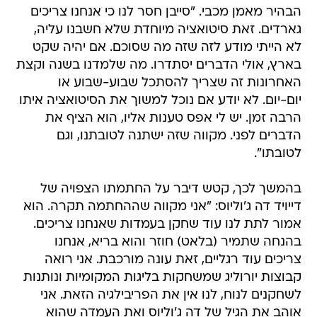
הבהיר מאמן מכבי. "סייבן חסר לנו כי אנחנו צריכים
גארדים. זאת סיטואציה מיוחדת שלא חשבנו עליה,
לא הייתי מודע לזה שזה מה שסוכם. אם יהיה שקט
בארץ, אולי הדברים יסתדרו. מה שלמדנו בשנה וקצת
האחרונות זה שצריך להסתכל שבוע-שבוע או
יום-יום. לא יודע אם נוכל למשוך את הסיטואציה איתו
הרבה זמן. יש לי אפס טענות אליו, הוא הציף את
הדברים לפני. מקווה שזה ישתנה לטובתנו, וגם
לטובתו".
בהמשך לכך, קטש דיבר על החתמתו הצפויה של
דייויד דה ג'וליוס: "אני מקווה שההחתמה תקרה. הוא
אמור לתת לנו עוד שחקן בעמדות שאנחנו צריכים.
בהנחה שתמיר (בלאט) חוזר והוא בריא, אנחנו
צריכים עוד רגליים, זאת עונה מורכבת. אני רואה
קבוצות יורוליג שמשחקות בליגות המקומיות ונותנות
לשחקנים לנוח, לנו אין את הפריבילגיה הזאת. אני
אוהב את הגיל של דה ג'וליוס ואת העמדה שהוא