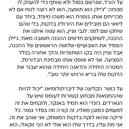
על הורד, שנרשם בסגל ולא שותף כדי להעניק לו
מנוחה: "ג'יילן הוא תופעה, הוא לא רוצה לנוח אם לא
מכריחים אותו. גופנית הוא משהו מיוחד, ביחד עם
ליוואי הם מובילים את היורוליג בדקות, בלי שהם
שיחקו שם לפני. לגבי ווניין, הוא עשה איתנו את
ההכנה, לשחקנים חדשים ההכנה חשובה מאוד, ג'יילן
הפסיד את השבועיים-שלושה הראשונים של ההכנה,
אבל ווניין היה בקו השתפרות והלך אחורה בגלל
הפציעה. אני לא שופט אותו מבחינת הכדורסל,
המטרה היחידה והדאגה היחידה שהוא יעבור את
הדקות שלו בריא וירגיש יותר טוב".
על כושר הקליעה של דיברתולומיאו: "יכול להיות
שההחטאות מבחוץ קשורות לעומס שיש על
הגארדים. ג'ונדי הוא תמיד באנקר, ולוקחים את זה
לפעמים כמובן מאליו, זה קורה וזה בסדר גמור. כל
זריקה שהוא לוקח בדקות המשחק, אני אוהב את זה.
אני מת עליו, בדרך שלו הוא אולי לא הכי ווקאלי, הוא