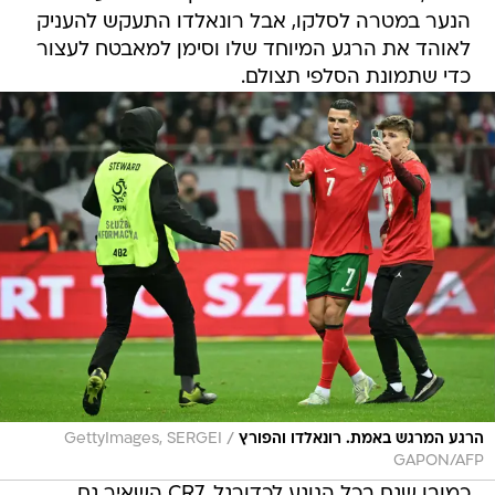
הנער במטרה לסלקו, אבל רונאלדו התעקש להעניק
לאוהד את הרגע המיוחד שלו וסימן למאבטח לעצור
כדי שתמונת הסלפי תצולם.
/
הרגע המרגש באמת. רונאלדו והפורץ
GettyImages, SERGEI
GAPON/AFP
כמובן שגם בכל הנוגע לכדורגל, CR7 השאיר גם