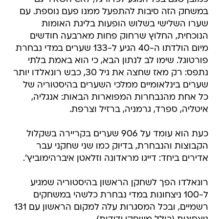
במשחק הזה סיבות להתפעל ממנו פעם נוספת. עם
שערו השלישי בשלוש הופעות בליגת האומות
הנוכחית, החלוץ שרחוק פחות מארבעה חודשים
מיום הולדתו ה-40 הגיע ל-133 שערים במדי נבחרת
פורטוגל. שימו לב לנתון הבא, כי הוא באמת בלתי
נתפס: רק מאז שחצה את גיל 30, כבש רונאלדו יותר
שערים בינלאומיים ממלכי השערים בהיסטוריה של
כל אחת מהנבחרות המפוארות הבאות: אנגליה,
איטליה, ספרד, גרמניה, ברזיל וצרפת.
כעת הוא עומד על 906 שערים בקריירה בשקלול
הקבוצות והנבחרת, בדיוק כמו שני שחקני עבר
אדירים ביחד: דייגו מראדונה וזלאטן איברהימוביץ'.
רונאלדו הפך לשחקן הראשון בהיסטוריה שמגיע
ל-100 ניצחונות במדי נבחרת כלשהי במשחקים
רשמיים, ובכל המסגרות עלה למקום הראשון עם 131