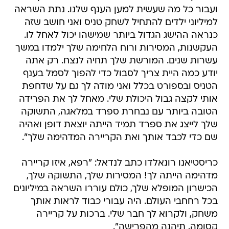
ועבור כל מה שעשית למען הענף שלנו. נתת השראה
למיליוני ילדים להתחיל לשחק טניס ואני חושב שזה
כנראה ההישג הגדול ביותר שמישהו יכול לאחל לו.
העקשנות, המסירות ורוח הלחימה שלך ילמדו במשך
עשרות שנים. המורשת שלך תחיה לנצח. רק אתה
יודע כמה היית צריך לסבול כדי להפוך לסמל בענף
הטניס ובספורט בכלל ואני מודה לך גם על שדחפת
אותי לקצה גבול היכולת שלי. מאחל לך את הפרידה
הטובה ביותר עם נבחרת ספרד במלאגה, התשוקה
שלך לייצג את ספרד תמיד הייתה יוצאת דופן ואהיה
שם כדי לכבד אותך ואת הקריירה המדהימה שלך".
כריסטיאנו רונאלדו כתב לנדאל: "רפא, איזו קריירה
מדהימה הייתה לך! המסירות שלך, התשוקה שלך,
הכישרון המופלא שלך, כולם עוררו השראה במיליונים
בכל רחחבי העולם. היה עבורי כבוד לראות אותך
משחק, ולקרוא לך חבר שלי. ברכות על קריירה
קסומה, תיהנה מהפרישה".