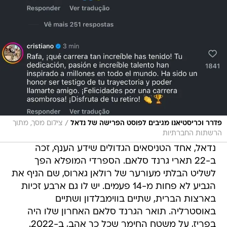
/
פדרר וכריסטיאנו מגיבים לפוסט הפרישה של נדאל
צילום מסך, מתוך
הרשתות החברתיות
נדאל, אחד הטניסאים הגדולים שידע הענף, זכה
ב-22 תארי גרנד סלאם. הספרדי המופלא הפך
לשליט הבלתי מעורער של רולאן גארוס, שם הניף את
הגביע לא פחות מ-14 פעמים. יש לו גם ארבע זכיות
בארצות הברית, שתיים בווימבלדון ושתיים
באוסטרליה. תואר הגרנד סלאם האחרון שלו היה
בפריז, על משטח החימר שכל כך אהב, ב-2022.