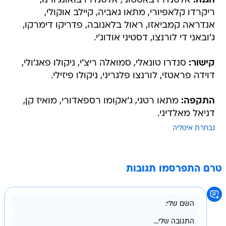
הגנה:
אלסנדרו באסטוני, אלסנדרו בואונג'ורנו,
ריקרדו קלאפיורי, מתאו גאביה, קיילב אוקולי,
אנדראה קמביאזו, ראול בלאנובה, פדריקו דימרקו,
ג'ובאני די לורנצו, דסטיני אודוג'י.
קישור:
סנדרו טונאלי, סמואלה ריצ'י, ניקולו פאג'ולי,
דוידה פראטזי, לורנצו פלגריני, ניקולו פיזילי.
התקפה:
מתאו רטגי, ג'אקומו רספאדורי, מואיז קן,
דניאל מאלדיני.
נבחרת איטליה
טרם התפרסמו תגובות