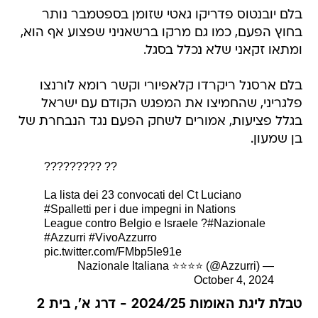
בלם יובנטוס פדריקו גאטי שזומן בספטמבר נותר
בחוץ הפעם, כמו גם מרקו ברשאניני שפצוע אף הוא,
ומתאו זקאני שלא נכלל בסגל.
בלם ארסנל ריקרדו קלאפיורי וקשר רומא לורנצו
פלגריני, שהחמיצו את המפגש הקודם עם ישראל
בגלל פציעות, אמורים לשחק הפעם נגד הנבחרת של
בן שמעון.
????????? ??
La lista dei 23 convocati del Ct Luciano
#Spalletti
per i due impegni in Nations
League contro Belgio e Israele ?
#Nazionale
#Azzurri
#VivoAzzurro
pic.twitter.com/FMbp5Ie91e
— Nazionale Italiana ⭐️⭐️⭐️⭐️ (@Azzurri)
October 4, 2024
טבלת ליגת האומות 2024/25 - דרג א', בית 2