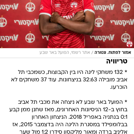
/
אמור לפתוח. ונטורה
אתר רשמי, הפועל באר שבע
טריוויה
* 132 משחקי ליגה היו בין הקבוצות, כשמכבי תל
אביב מובילה 32:63 בניצחונות. עוד 37 משחקים לא
הוכרעו.
* הפועל באר שבע לא ניצחה את מכבי תל אביב
בחוץ ב-12 הניסיונות האחרונים, מאז שחנן ממן קבע
0:1 בנתניה באפריל 2018. הניצחון האחרון
בבלומפילד במסגרת הליגה היה בדצמבר 2015, אז
אליניב ברדה ומאור מליקסון סידרו 1:2 מול שער