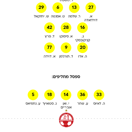
ר. משפתי
29
6
13
27
א.
ר. שלמה
ט. אסנטה
ש. יחזקאל
דוידזאדה
42
28
16
ג.
א. סיסוקו
ד. פרץ
קניקובסקי
77
9
20
ה. אדו
ד. תורג'מן
א. דוידה
ספסל מחליפים:
5
18
14
36
33
ה. לאיוס
ע. שחר
י. ואן
נ. סטואיץ'
ע. נחמיאס
אובריים