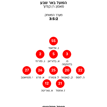
הפועל באר שבע
מאמן:
רן
קוז'וך
מערך המשחק
3:5:2
55
נ. אליאסי
2
5
3
מ.
א. בלוריאן
ג. מזרחי
בלטקסה
27
26
25
20
22
ה. לופס
ק. קאנגווה
ל. ונטורה
א. פרץ
י. סטויאנוב
12
21
ז. אחמד
א. גאריטה