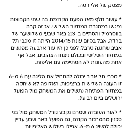
מצמק של אלי דסה.
* עשור חלף מאז הפעם הקודמת בה שתי הקבוצות
נפגשו במסגרת המחזור השלישי. אז זה קרה
בווסרמיל והסתיים ב-2:3 באר שבעי משלושער של
ברדה, אבל בסיום עונת 2014/15 הייתה זו מכבי תל
אביב שחגגה טרבל. לפני כן היו עוד ארבעה מפגשים
במחזור השלישי ובכולם ניצחו הצהובים, אבל אף
אחת מהעונות לא הסתיימה עם אליפות.
* מכבי תל אביב יכולה להתחיל את הליגה עם 6 מ-6
זו העונה השלישית ברציפות. האלופה לא שיחקה
במחזור הפתיחה (תשלים את המשחק מול הפועל
ירושלים ביום רביעי).
* לאור העובדה שטרם נקבע גורל המשחק מול בני
סכנין מהמחזור הקודם, גם הפועל באר שבע עדיין
יכולה להשיג 6 מ-6. אפילו בשלוש האליפויות