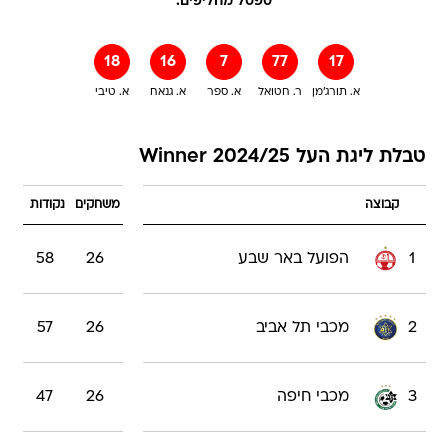
ספסל מחליפים:
18
16
7
77
17
א. תורג'מן
ר. חטואל
א. ספר
א. גנאח
א. טיבי
טבלת ליגת העל Winner 2024/25
קבוצה
משחקים
נקודות
1
הפועל באר שבע
26
58
2
מכבי תל אביב
26
57
3
מכבי חיפה
26
47