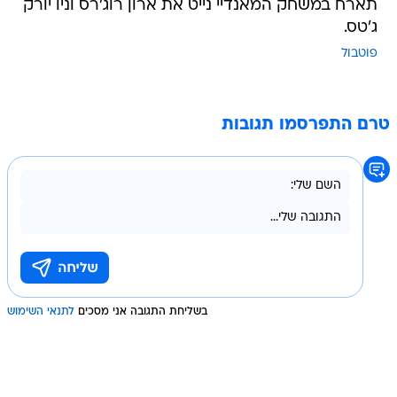
תארח במשחק המאנדיי נייט את ארון רוג'רס וניו יורק
ג'טס.
פוטבול
טרם התפרסמו תגובות
בשליחת התגובה אני מסכים
לתנאי השימוש