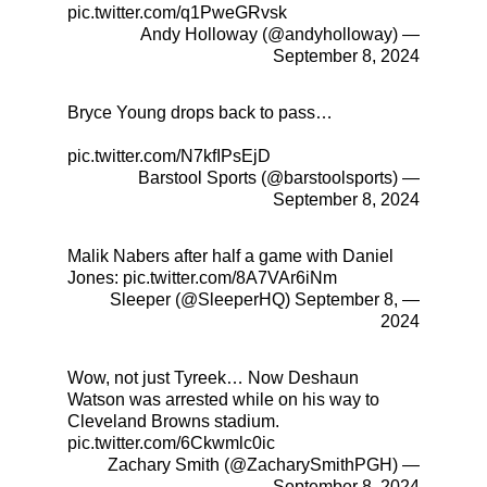
pic.twitter.com/q1PweGRvsk
— Andy Holloway (@andyholloway)
September 8, 2024
Bryce Young drops back to pass…
pic.twitter.com/N7kfIPsEjD
— Barstool Sports (@barstoolsports)
September 8, 2024
Malik Nabers after half a game with Daniel
Jones:
pic.twitter.com/8A7VAr6iNm
September 8,
— Sleeper (@SleeperHQ)
2024
Wow, not just Tyreek… Now Deshaun
Watson was arrested while on his way to
Cleveland Browns stadium.
pic.twitter.com/6Ckwmlc0ic
— Zachary Smith (@ZacharySmithPGH)
September 8, 2024