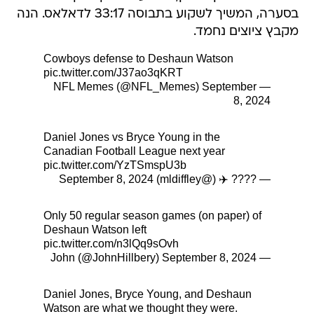
בסערה, המשיך לשקוע בתבוסה 33:17 לדאלאס. הנה
מקבץ ציוצים נחמד.
Cowboys defense to Deshaun Watson
pic.twitter.com/J37ao3qKRT
September
— NFL Memes (@NFL_Memes)
8, 2024
Daniel Jones vs Bryce Young in the
Canadian Football League next year
pic.twitter.com/YzTSmspU3b
September 8, 2024
— ???? ✈️ (@mldiffley)
Only 50 regular season games (on paper) of
Deshaun Watson left
pic.twitter.com/n3lQq9sOvh
September 8, 2024
— John (@JohnHillbery)
Daniel Jones, Bryce Young, and Deshaun
Watson are what we thought they were.