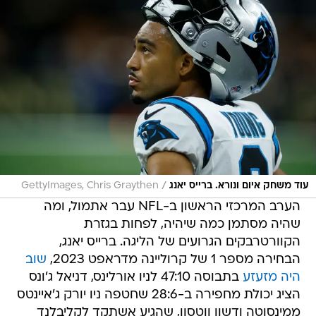
/
עוד משחק איום ונורא. ברייס יאנג
GettyImages, Chris Graythen
הערב המרכזי הראשון ב-NFL עבר אתמול, ומה
שהיה מסתמן כמה שיהיה, לפחות בגזרת
הקוורטרבקים הגרועים של הליגה. ברייס יאנג,
הבחירה מספר 1 של קרוליינה מדראפט 2023,
שוב
היה מזעזע
בתבוסה 47:10 לניו אורלינס, דניאל ג'ונס
הציג יכולת מחפירה ב-28:6 שחטפה ניו יורק ג'איינטס
ממינסוטה ודשון ווטסון, שהגיע אשתקד לקליבלנד