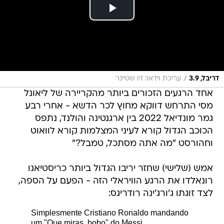
/
דריבל, 3.9
עריכת וידאו: זיו שטיינר
אחד הרגעים הזכורים ביותר מהקריירה של ליאונל
מסי התרחש דווקא מחוץ לכר הדשא - אחרי רבע
גמר מונדיאל 2022 בין ארגנטינה והולנד, נתפס
הכוכב הגדול קורא לעיני המצלמות קורא לוואוט
וחהורסט "מה אתה מסתכל, טמבל?"
אמש (שלישי) שחזר יריבו הגדול ביותר כריסטיאנו
רונאלדו את הרגע הוויראלי הזה - הפעם על הספה,
לצד זוגתו ג'ורג'ינה רודריגס:
Simplesmente Cristiano Ronaldo mandando
um "Que miras, bobo" do Messi