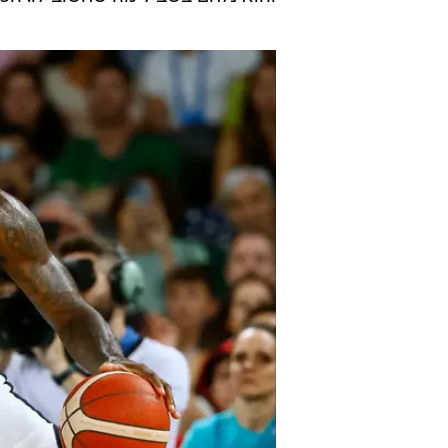
העבר שישב בצדי המגרש. האקט הזה
מאוחר יותר
לברון ג'יימס
, חברו הטוב
בהפגנתיות שהסרבי "קטן מדי" מכדי 
יריבו. אחרי המשחק הוא גם התלונן 
מפוייס.
"למען האמת, אני לא זוכר בדיוק מה 
והוא נלחם בשביל מה שחשוב לו. הכו