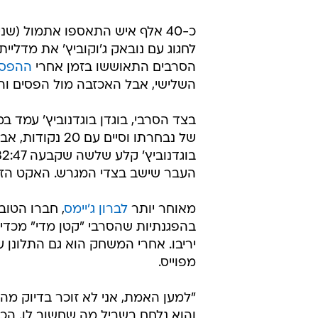
סטפן קרי ואנתוני אדוארדס חוגגים את מדלי
כ-40 אלף איש התאספו אתמול (שנ
לחגוג עם נובאק ג'וקוביץ' את מדלי
הסרבים התאוששו בזמן אחרי
ההפסד
השלישי, אבל האכזבה מול הפסים והכו
של נבחרתו וסיי