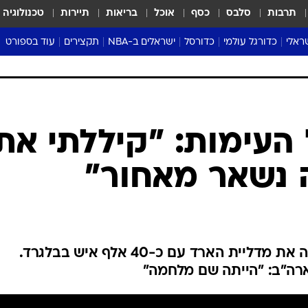
תרבות
סלבס
כסף
אוכל
בריאות
תיירות
טכנולוגיה
ראלי
כדורגל עולמי
כדורסל
ישראלים ב-NBA
תקצירים
עוד בספורט
ליגה אנגלית
ליגת העל
דני אבדיה
מונדיאל 2026
 העל
ליגה ספרדית
דאבל דריבל
NBA
נה
ליגה איטלקית
יורוליג וכדורסל אירופי
טבלאות
ו
ליגה גרמנית
ליגה לאומית
פודקאסטים
ליגה צרפתית
נבחרות ישראל בכדורסל
מסכמים מחזור
שראל
ליגת האלופות
כדורסל נשים
אבא של שבת
ית
הליגה האירופית
מעל הטבעת
דרום אמריקה
סערה בממלכה
טניס
טראש טוק
ספורט אמריקא
 העימות: "קיללתי את
פוקר