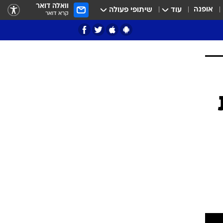
וואלה דואר
אופנה
עוד
שיתופי פעולה
קרא דואר
ציון 3
דאבל דריבל
י