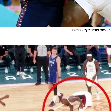
/
ן מול בוגדנוביץ'
רויטרס