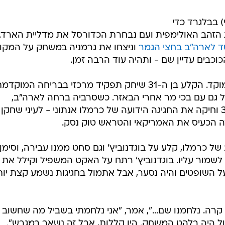
/
ית הזהב של נבחרת ארה"ב
מתוך טוויטר
י) בבלגרד כדי
ית הזהב האולימפית ועם נבחרת הכדורסל את מדליית הארד.
 לארה"ב בחצי הגמר
וניצחו את גרמניה במשחק על המקו
כבים עדיין שם - ותהיה עוד הרבה זמן.
בצד הסרבי, בוגדן בוגדנוביץ' עמד במוקד. הקלע בן ה-31 שיחק תפקיד מרכזי בבריחה המוקד
ם עם 20 נקודות, אבל גם עם בכי מר אחרי הבאזר. כשסרביה ברחה לארה"ב,
בוגדנוביץ' קלע שלשה שקבעה 32:47 וחיקה את החגיגה הידועה של כרמלו אנתוני - לעיני שחקן