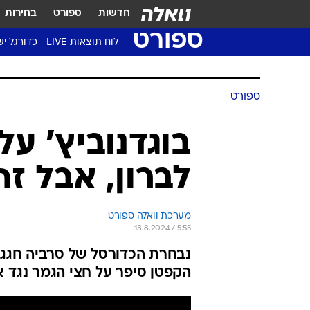
חדשות
ספורט
בחירות
ספורט
לוח תוצאות LIVE
כדורגל יש
ליגת העל Winner
סטט' ליגת
גביע המדי
גביע הטוט
שגרירים
נבחרות י
ליגה לאומ
ליגה א'
ספורט
בוגדנוביץ' על