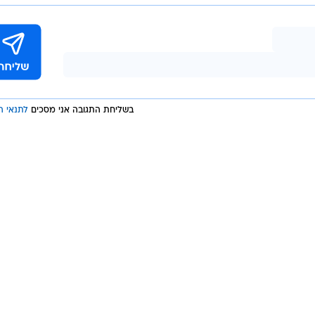
 .
רובה במשחקים בין לוס אנג'לס לייקרס לאטלנטה הוקס.
ורסל
פריז 2024
אולימפיאדת 2024
בשליחת התגובה אני מסכים
לתנאי ה