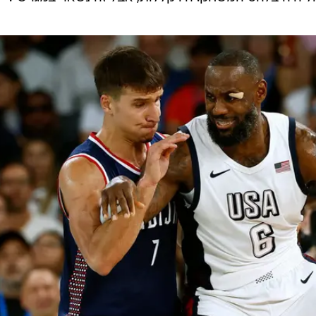
 הכעיס את האמריקאי והטראש טוק נסק.
 של כרמלו, קלע על בוגדנוביץ' וגם סחט ממנו עבירה, וסימן
לשמור עליו. בוגדנוביץ' רתח על האקט המשפיל וקילל את
על השופטים והיה נסער, אבל אתמול בחגיגות נשמע קצת יו
קרה. נלחמנו שם...", אמר, "אני נלחמתי בשביל מה שחשוב ל
ל היה בלהט המשחק. היו קללות, אבל זה נשאר במגרש".