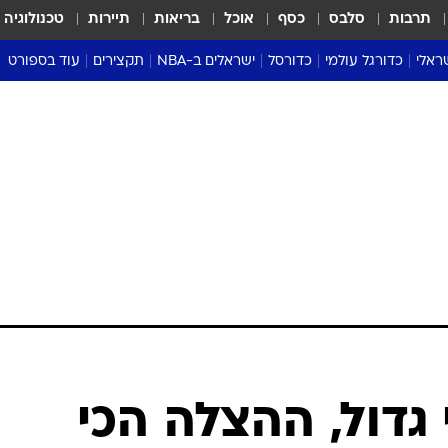
תרבות
סלבס
כסף
אוכל
בריאות
תיירות
טכנולוגיה
ראלי
כדורגל עולמי
כדורסל
ישראלים ב-NBA
תקצירים
עוד בספורט
ליגה אנגלית
ליגת העל
דני אבדיה
מונדיאל 2026
 העל
ליגה ספרדית
דאבל דריבל
NBA
נה
ליגה איטלקית
יורוליג וכדורסל אירופי
טבלאות
ו
ליגה גרמנית
ליגה לאומית
פודקאסטים
ליגה צרפתית
נבחרות ישראל בכדורסל
מסכמים מחזור
שראל
ליגת האלופות
כדורסל נשים
אבא של שבת
ית
הליגה האירופית
מעל הטבעת
דרום אמריקה
סערה בממלכה
טניס
טראש טוק
ספורט אמריקא
דול, ההצלה הכי
פוקר