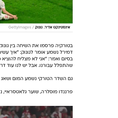
/
אינסטינקט אדיר. גונוק
GettyImages
בטורקיה פרסמו את השיחה בין גונוק
דמירל נשמע אומר לגונוק: "איך עשי
בסיום ואמר: "אני לא מצליח להוציא מ
שהתפלל עבורנו. אבל יש לנו עוד דרך
גם השדר הטורקי נשמע המום ושאג ב
פרננדו מוסלרה, שוער גלאטסראיי, נו