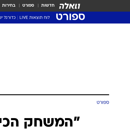
חדשות
ספורט
בחירות
ספורט
לוח תוצאות LIVE
כדורגל יש
ליגת העל Winner
סטט' ליגת
גביע המדי
גביע הטוט
שגרירים
נבחרות י
ליגה לאומ
ליגה א'
ספורט
"המשחק הכי ג