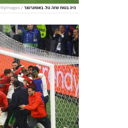
/
היה בטוח שזה גול. באומגרטנר
ttyImages