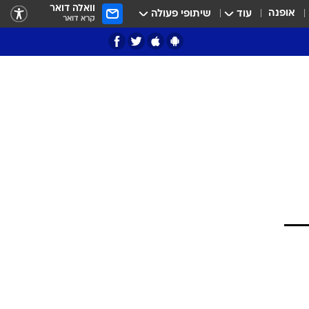
וואלה דואר
אופנה
עוד
שיתופי פעולה
קרא דואר
ציון 3
דאבל דריבל
י