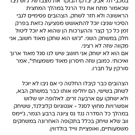
במכבי תל אביב יבדקו הבוקר את מצבו של ג'וש ניבו
שכאמור מתח את גיד הרגל במהלך המחצית
הראשונה ולא חזר לשחק. הצהובים פסימיים לגבי
הסיכוי שניבו יוכל להתאושש מפציעה כזאת בפרק
זמן כל כך קצר וההערכות הן שהוא לא יוכל ליטול
חלק במשחק השני. "ג'וש הוא שחקן מאוד חשוב, אני
מקווה שזה לא רציני.
אם הוא לא ישחק אני חושב שיש לנו סגל מאוד ארוך
ואיכותי. כמובן שזה חיסרון מאוד משמעותי", אמר
סורקין על חברו.
הצהובים כבר קיבלו החלטה כי אם ניבו לא יוכל
לשחק בשישי, הם יחליפו אותו כבר במשחק הבא,
ולא ישחקו עם ארבעה זרים. לאלופה יש שלוש
אפשרויות מחוץ לסגל - אנטוניוס קליבלנד, ששיחק
במהלך כל הסדרה נגד נס ציונה ברבע הגמר, ג'יימס
ווב שלא שיחק בכלל בתקופה האחרונה במשחקים
משמעותיים, ואופציית ווייד בולדווין.