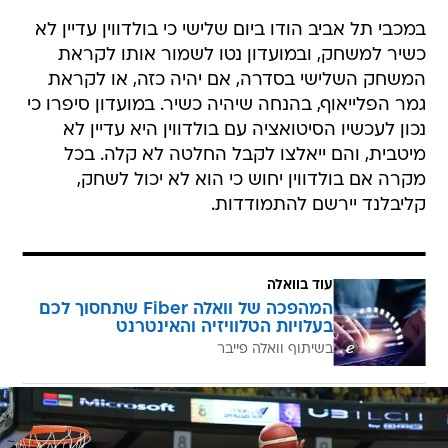
במכבי תל אביב הודו ביום שלישי כי בולדווין עדיין לא
כשיר למשחק, ובמועדון נטו לשמור אותו לקראת
המשחק השלישי בסדרה, אם יהיה כזה, או לקראת
גמר הפלייאוף, בהנחה שיהיה כשיר. במועדון סיפרו כי
נכון לעכשיו הסיטואציה עם בולדווין היא עדיין לא
מיטבית, והם ייאלצו לקבל החלטה לא קלה. בכל
מקרה אם בולדווין יחוש כי הוא לא יכול לשחק,
קליבלנד יירשם להתמודדות.
עוד בוואלה
המהפכה של וואלה Fiber שתחסוך לכם
בעלויות הטלוויזיה והאינטרנט
בשיתוף וואלה פייבר