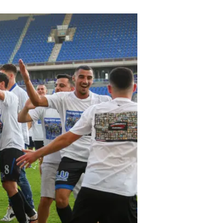
בתחתית, ירדה סקציה נס ציונה לליג
מ.ס. טירה.
עונת 2023/24 בלאומית:
עלו לליגת העל:
עירוני קרית שמונה, ע
ירדו לליגה א':
בני שפרעם, סקציה נס 
במשחקי המבחן:
הפועל כפר סבא