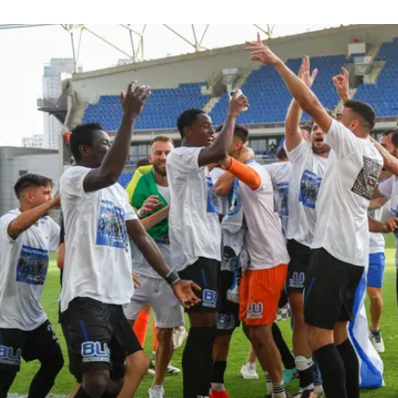
ה א', בעוד הפועל כפר סבא תנסה להינצל במשחקי המבחן 
ירוני טבריה
ציונה