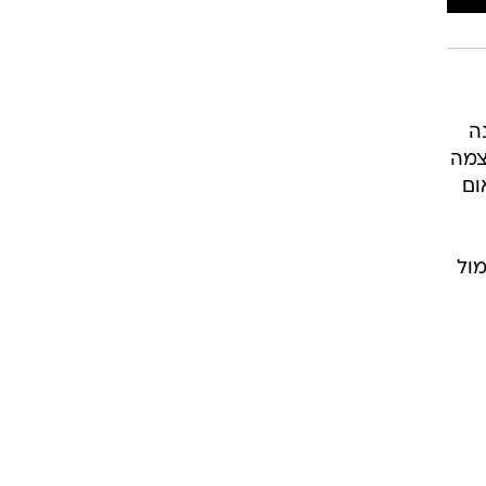
רוגבי וקריקט
גולף
ביליארד
תקצירים
ה
צמה
1: את הפועל אום