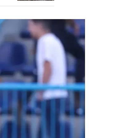
דקה 74: גול! הדרמה נמשכת. עאבד נגח פנימה וקבע 1:3. כרגע: טבריה בליגת העל.
דקה 82: גול! והבה הצטרף לרחבה, סיים היטב וקבע 1:4. טבריה בדרך לליגת העל!
עוד בוואל
קסם על 
טבריה
לכתבה ה