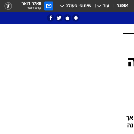
וואלה דואר
אופנה
עוד
שיתופי פעולה
קרא דואר
ציון 3
דאבל דריבל
י