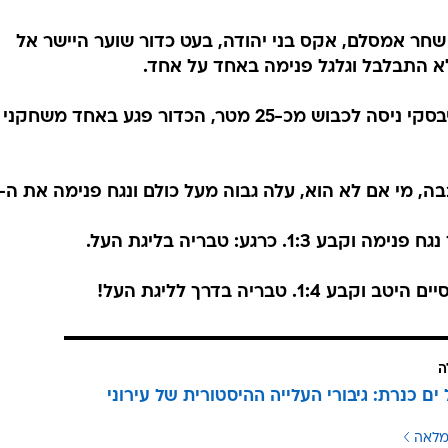
4
אשתקד היא פספסה את ההעפלה וסיימה שלישית, אך הפעם - אחרי שמחקה 
ה לליגת העל לראשונה בתולדותיה, והעיר תקבל נציגה בליגה
נה לראשונה מאז 1988/89 (אז היתה זו הפועל טבריה), ועשתה זאת בצורה הכי מתוקה
ני שערי זכות זכות מעל בני יהודה. לא ייאמן.
ריה! שחר אמסלם, אקס בני יהודה, בעט כדור שוער היישר אל
א התבלבל וגלגל פנימה באחד על אחד.
דקה 11: גול! הרצליה חזרה! ניקולאייבסקי ניסה לכבוש מכ-25 מטר, הכדור פגע באחד משחקני