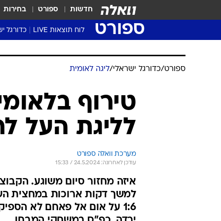
חדשות
ספורט
בחירות
ספורט
לוח תוצאות LIVE
כדורגל יש
ליגת העל Winner
סטט' ליגת
גביע המדי
גביע הטוט
שגרירים
נבחרות י
ליגה לאומ
ליגה א'
ספורט
/
כדורגל ישראלי
/
ליגה לאומית
טירוף בלאומי