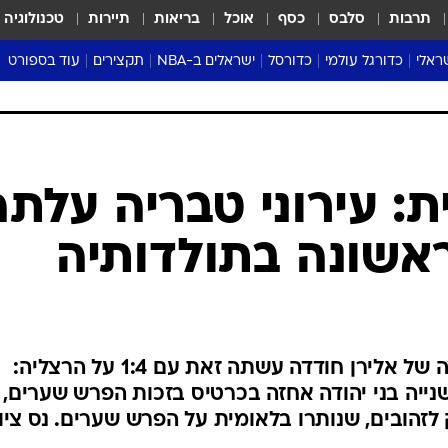
תרבות
סלבס
כסף
אוכל
בריאות
תיירות
טכנולוגיה
ראלי
כדורגל עולמי
כדורסל
ישראלים ב-NBA
תקצירים
עוד בספורט
ליגה אנגלית
ליגת העל
דני אבדיה
מונדיאל 2026
 העל
ליגה ספרדית
דאבל דריבל
NBA
נה
ליגה איטלקית
יורוליג וכדורסל אירופי
טבלאות
ו
ליגה גרמנית
ליגה לאומית
פודקאסטים
ליגה צרפתית
נבחרות ישראל בכדורסל
מסכמים מחזור
שראל
ליגת האלופות
כדורסל נשים
אבא של שבת
ית
הליגה האירופית
מעל הטבעת
דרום אמריקה
סערה בממלכה
טניס
טראש טוק
ספורט אמריקא
ת: עירוני טבריה עלתה
פוקר