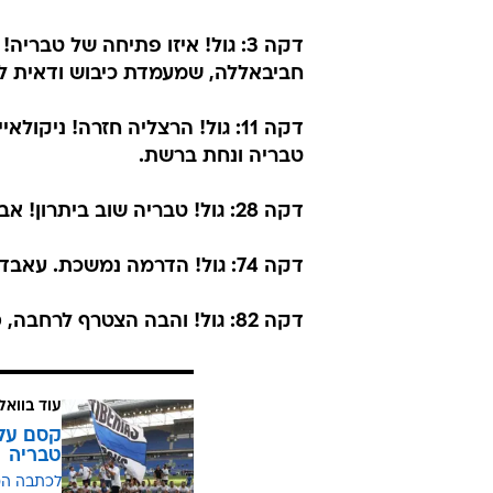
/
איזה טירוף במחזור הסיום
דני מרון
מכבי הרצליה - עירוני טבריה :1
יהודה בפלייאוף - עירוני טבריה עלת
העליו
ודרמטית שאפשר - כשהיא מסיימת עם ש
דקה 3: גול! איזו פתיחה של טב
חביבאללה, שמעמדת כיבוש ודאית ל
טבריה ונחת ברשת.
דקה 28: גול! טבריה שוב ביתרון! אבבה, מי אם לא הוא, עלה גבוה מעל כולם ונגח פנימה את ה-1:2.