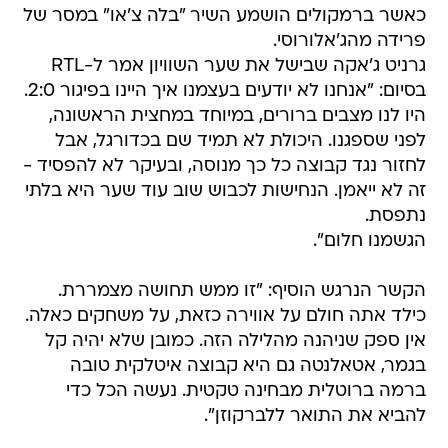
כאשר ברמקולים הושמע השיר "בלה צ'או" במסר של
פרידה מהג'אלורוסי.
גרניט ג'אקה שבישל את שער השוויון אמר ל-RTL
בסיום: "אנחנו לא יודעים בעצמנו איך היינו בפיגור 2:0.
היו לנו מצבים ברורים, במיוחד במחצית הראשונה,
לפני שספגנו. היכולת לא תמיד שם בכדורגל, אבל
לחזור נגד קבוצה כל כך מנוסה, ובעיקר לא להפסיד -
זה לא ייאמן. הנחישות לכבוש שוב עוד שער היא בלתי
נתפסת.
הגשמנו חלום".
הקשר הנרגש הוסיף: "זו ממש תחושה מצמררת.
כילד אתה חולם על אווירה כזאת, על משחקים כאלה.
אין ספק שניהנה מהלילה הזה. כמובן שלא יהיה קל
בגמר, אטאלנטה גם היא קבוצה איטלקית טובה
ברמה ברוטלית מבחינה טקטית. נעשה הכל כדי
להביא את התואר ללברקוזן".