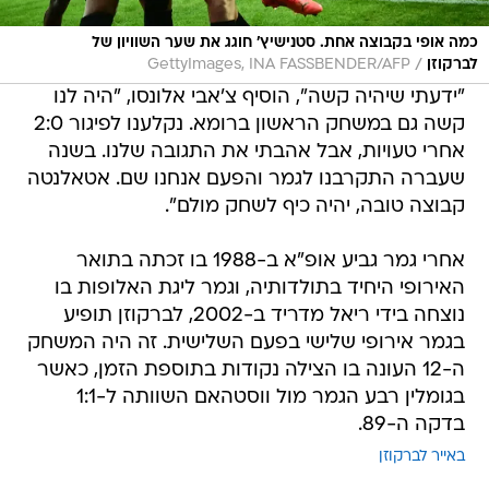
כמה אופי בקבוצה אחת. סטנישיץ' חוגג את שער השוויון של
/
לברקוזן
GettyImages, INA FASSBENDER/AFP
"ידעתי שיהיה קשה", הוסיף צ'אבי אלונסו, "היה לנו
קשה גם במשחק הראשון ברומא. נקלענו לפיגור 2:0
אחרי טעויות, אבל אהבתי את התגובה שלנו. בשנה
שעברה התקרבנו לגמר והפעם אנחנו שם. אטאלנטה
קבוצה טובה, יהיה כיף לשחק מולם".
אחרי גמר גביע אופ"א ב-1988 בו זכתה בתואר
האירופי היחיד בתולדותיה, וגמר ליגת האלופות בו
נוצחה בידי ריאל מדריד ב-2002, לברקוזן תופיע
בגמר אירופי שלישי בפעם השלישית. זה היה המשחק
ה-12 העונה בו הצילה נקודות בתוספת הזמן, כאשר
בגומלין רבע הגמר מול ווסטהאם השוותה ל-1:1
בדקה ה-89.
באייר לברקוזן