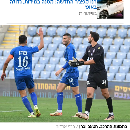
רנו קפצ'ר החדשה: קטנה במידות, גדולה
באופי
בשיתוף רנו
/
בתמונת ההרכב. חטאב וכהן
ברני ארדוב