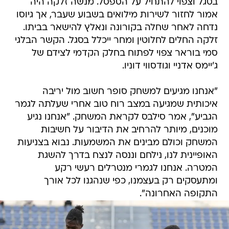
בסגל וצפוי להתחיל על הספסל. מנשה זלקה היה
אמור לחזור לשירות מילואים בשבוע שעבר, אך גיוסו
נדחה לאחר שחלה בקורונה ונאלץ להישאר בביתו.
זלקה החלים לחלוטין ומחר ייכלל בסגל. הקשר הבלגי
סמי בוראר צפוי לפתוח בחלק הקדמי לצידם של
ג'יימס אדניי וגודסווי דוניו.
"אנחנו מגיעים למשחק סופר חשוב מול יריבה
איכותית שמגיעה במצב רוח טוב אחרי שעלתה לגמר
הגביע", אמר סילבס לקראת המשחק. "אנחנו נגיע
מוכנים, מיותר להרחיב את הדיבור על חשיבות
המשחק וכולם מבינים את המשמעות. נבוא בצניעות
האופיינית לנו, נילחם וננסה לנצח בדרך להשגת
המטרה. אנחנו לגמרי מנטרלים רעשי רקע
ומתעסקים רק בעצמנו, כפי שנהגנו לכל אורך
התקופה האחרונה".