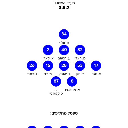
מערך המשחק
3:5:2
34
מ. וולף
2
40
32
מ. הינדי
ע. חטאב
א. קארו
26
15
28
53
17
א. סלם
ל. חזן
נ. יהושע
מ. לוי
ג. דזנט
87
8
א. מחאמיד
ע.
טוקלומטי
ספסל מחליפים: