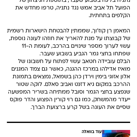
נתניה בליגה בשבוע שעבר, בתוספת הניצחון של
הפועל תל אביב אמש נגד נתניה, טרפו מחדש את
הקלפים בתחתית.
המאמן רן קוז'וך, שממתין להבטחת הישארות רשמית
של קבוצתו על מנת להאריך את חוזהו לעונה נוספת,
עשוי לערוך מספר שינויים בהרכב, לעומת ה-11
שפתחו בחצי גמר הגביע בשבוע שעבר.
הבלם עוביידה חטאב עשוי לפתוח על חשבונו של
מואיז אדילהו במרכז ההגנה, כאשר גם צמד המגנים
אלון אזוגי בימין וירדן כהן בשמאל, נמצאים בתמונת
ההרכב במקום גיא דזנט ואביב סאלם. לוקה שטור
שנפצע בחצי הגמר וסובל ממתיחה בשריר המפשעה
ייעדר מהמשחק, כמו גם רוי קורין הפצוע והדר פוקס
שסיים את העונה בשל קרע ברצועת הברך.
עוד בוואלה