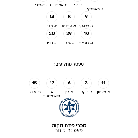
י.
ע. לוי
מ. אמבוג'
ד. לבאבידי
טומאשביץ'
14
8
9
ר. ברסקי
ע. טרוסט
ת. גלזר
20
29
10
ס. בוראר
ג. אדניי
ג. דוניו
ספסל מחליפים:
15
17
6
3
11
א. מדמון
ל. רוקח
א. לין
א.
מ. זלקה
שולמייסטר
מכבי פתח תקוה
מאמן:
רן
קוז'וך