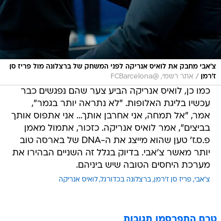
צ'אבי מחבק את לואיס אנריקה לפני המשחק של ברצלונה מול פריז סן
/
ז'רמן
אתר רשמי, @FCBarcelona
כמו כן, לואיס אנריקה הביע צער שהם נפגשים כבר
עכשיו בליגת האלופות. "לא נתראה יותר בגמר",
אמר, "אל תמחה, אני אחרבן אותך... אני אתפוס אותך
בביצים", אמר לואיס אנריקה. כזכור, אתמול מאמן
פ.ס.ז' טען שהוא מייצג את ה-DNA של בארסה טוב
יותר מאשר צ'אבי. בדיוק בגלל זה השניים הבהירו את
מערכת היחסים הטובה שיש ביניהם.
צ'אבי
פריז סן ז'רמן
ברצלונה בכדורגל
לואיס אנריקה
טרם התפרסמו תגובות