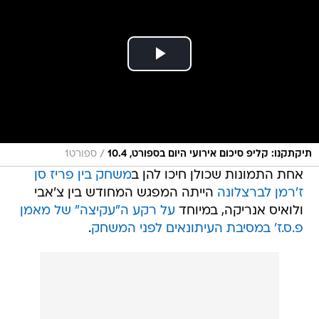
/
תיקתקנו: קליפ סיכום אירועי היום בספורט, 10.4
ספורט1
אחת התמונות שכולן חיכו להן ב
משחק בין פריז סן
ז'רמן לברצלונה
הייתה המפגש המחודש בין צ'אבי
ולואיס אנריקה, במיוחד
על רקע ה"עקיצה" של מאמן
פ.ס.ז' במסיבת העיתונאים לפני המשחק
.