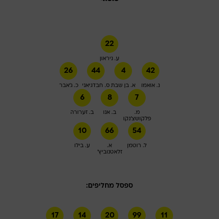
22
ע. ניראון
26
44
4
42
נ. אואמו
א. בן שבת
ס. חבדגיאני
כ. ג'אבר
6
8
7
מ.
ב. אנו
ב. זערורה
פלקושצ'נקו
10
66
54
ל. רוטמן
א.
ע. בילו
זלאטנוביץ'
ספסל מחליפים:
17
14
20
99
11