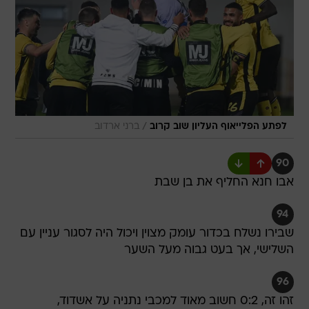
/
לפתע הפלייאוף העליון שוב קרוב
ברני ארדוב
90
אבו חנא החליף את בן שבת
94
שבירו נשלח בכדור עומק מצוין ויכול היה לסגור עניין עם
השלישי, אך בעט גבוה מעל השער
96
זהו זה, 0:2 חשוב מאוד למכבי נתניה על אשדוד,