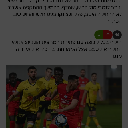
ההזדמנות הטובה ביותר של נתניה: בילו קיבל כדור מצוין
ונותר לגמרי מול הרוש, שהדף. בהמשך ההתקפה אשדוד
לא הרחיקה היטב, פלקושצ'נקו בעט חלש והרוש שוב
הסתדר
46
חילוף בכל קבוצה עם פתיחת המחצית השנייה: אזולאי
החליף את טמם אצל המארחת, בר כהן את זערורה
מנגד