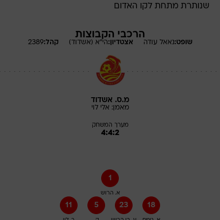
שנותרת מתחת לקו האדום
הרכבי הקבוצות
שופט:
נאאל
עודה
אצטדיון:
הי"א (אשדוד)
קהל:
2389
מ.ס. אשדוד
מאמן:
אלי
לוי
מערך המשחק
4:4:2
1
א. הרוש
11
5
23
18