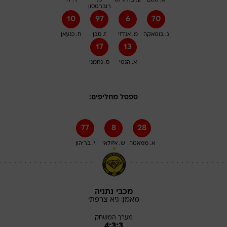
א. טמם
ע. בן הרוש
ק.
ר. לוי
רוברטסון
10
97
6
70
ג. בוטאקה
מ. אנדזי
ז. סבן
ח. כנעאן
17
13
א. הנטי
ס. נחמני
ספסל מחליפים:
77
8
28
א. ממאטה
ש. אזולאי
י. בריהון
מכבי נתניה
מאמן:
גיא
צרפתי
מערך המשחק
4:3:3