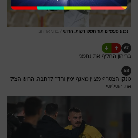
/
נכנע פעמיים תוך חמש דקות. הרוש
ברני ארדוב
67
בריהון החליף את נחמני
68
טנקו הצטרף מצוין מאגף ימין וחדר לרחבה, הרוש הציל
את השלישי