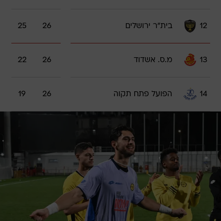
12
בית"ר ירושלים
26
25
13
מ.ס. אשדוד
26
22
14
הפועל פתח תקוה
26
19