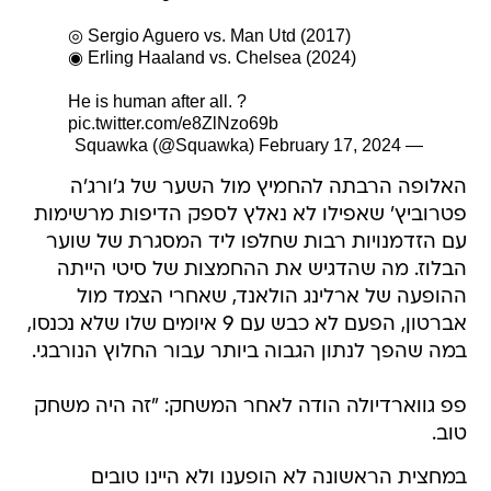
◎ Sergio Aguero vs. Man Utd (2017)
◉ Erling Haaland vs. Chelsea (2024)
He is human after all. ?
pic.twitter.com/e8ZlNzo69b
February 17, 2024
— Squawka (@Squawka)
האלופה הרבתה להחמיץ מול השער של ג'ורג'ה
פטרוביץ' שאפילו לא נאלץ לספק הדיפות מרשימות
עם הזדמנויות רבות שחלפו ליד המסגרת של שוער
הבלוז. מה שהדגיש את ההחמצות של סיטי הייתה
ההופעה של ארלינג הולאנד, שאחרי הצמד מול
אברטון, הפעם לא כבש עם 9 איומים שלו שלא נכנסו,
במה שהפך לנתון הגבוה ביותר עבור החלוץ הנורבגי.
פפ גווארדיולה הודה לאחר המשחק: "זה היה משחק
טוב.
במחצית הראשונה לא הופענו ולא היינו טובים