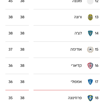
12
מונצה
38
45
13
ורונה
38
38
14
לצ'ה
38
38
15
אודינזה
38
37
16
קליארי
38
36
17
אמפולי
38
36
18
פרוזינונה
38
35