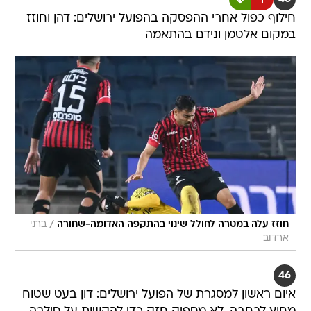
חילוף כפול אחרי ההפסקה בהפועל ירושלים: דהן וחוזז
במקום אלטמן ונידם בהתאמה
/
חוזז עלה במטרה לחולל שינוי בהתקפה האדומה-שחורה
ברני
ארדוב
46
איום ראשון למסגרת של הפועל ירושלים: דון בעט שטוח