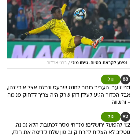
/
נפצע לקראת הסיום. טימו מוזי
ברני ארדוב
88
גול
1:1! זועבי העביר רוחב לחוזז שבעט ונבלם אצל אורי דהן,
אבל הכדור הגיע לעידן דהן שרק היה צריך לדחוק פנימה
- והשווה
92
גול
1:2 להפועל ירושלים! מזרחי מסר לכתובת הלא נכונה,
גוטליב לא הצליח להרחיק וביטון שלח קדימה את חוזז,