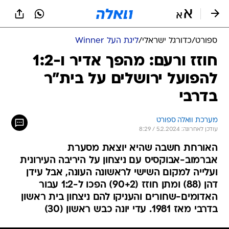
ספורט
/
כדורגל ישראלי
/
ליגת העל Winner
חוזז ורעם: מהפך אדיר ו-1:2
להפועל ירושלים על בית"ר
בדרבי
מערכת וואלה ספורט
עודכן לאחרונה: 5.2.2024 / 8:29
האורחת חשבה שהיא יוצאת מסערת
אברמוב-אבוקסיס עם ניצחון על היריבה העירונית
ועלייה למקום השישי לראשונה העונה, אבל עידן
דהן (88) ומתן חוזז (90+2) הפכו ל-1:2 עבור
האדומים-שחורים והעניקו להם ניצחון בית ראשון
בדרבי מאז 1981. עדי יונה כבש ראשון (30)