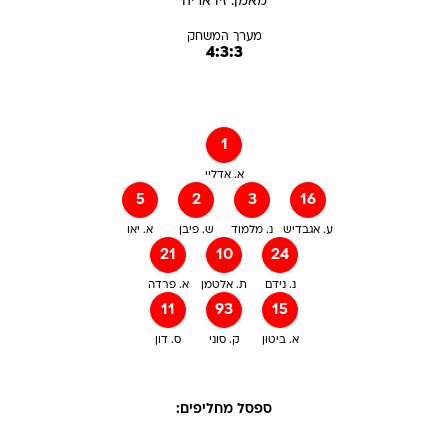
מאמן:
זיו
אריה
מערך המשחק
4:3:3
1
א. אדליי
5
2
3
16
ע. אגבדיש
נ. מלמוד
ש. פיבן
א. יאו
21
10
24
נ. נידם
ת. אלטמן
א. פרדה
11
93
15
א. ביטון
ק. סוני
ס. דון
ספסל מחליפים: