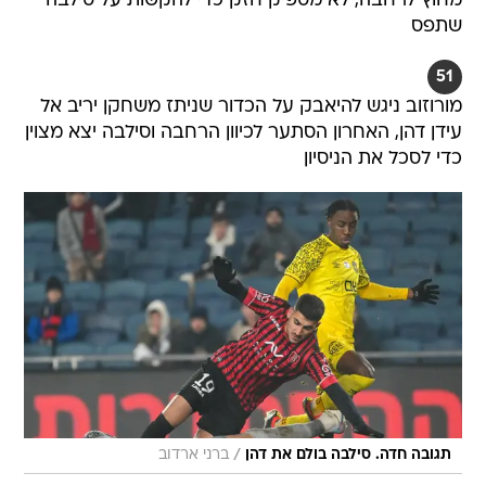
מחוץ לרחבה, לא מספיק חזק כדי להקשות על סילבה
שתפס
51
מורוזוב ניגש להיאבק על הכדור שניתז משחקן יריב אל
עידן דהן, האחרון הסתער לכיוון הרחבה וסילבה יצא מצוין
כדי לסכל את הניסיון
/
תגובה חדה. סילבה בולם את דהן
ברני ארדוב