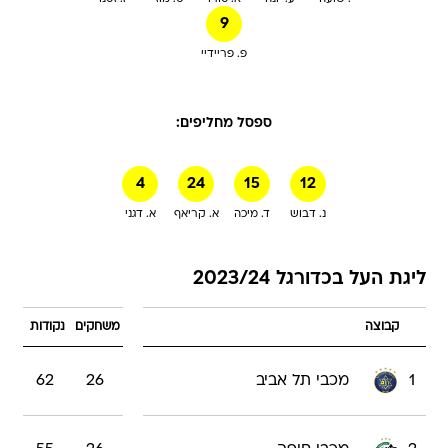
9
פ. פריידיי
ספסל מחליפים:
4
24
15
12
נ. דבוש
ד. מיכה
א. קריאף
א. דגני
ליגת העל בכדורגל 2023/24
קבוצה
משחקים
נקודות
1
מכבי תל אביב
26
62