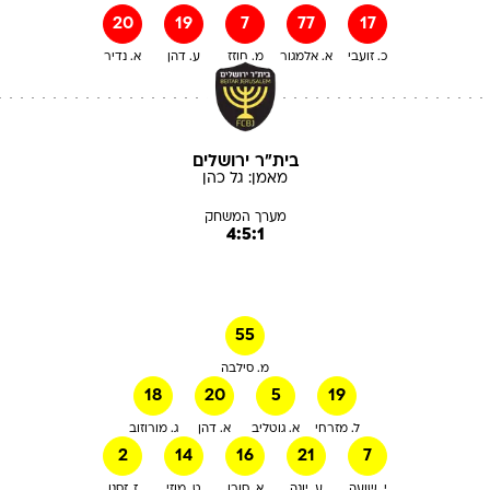
20
19
7
77
17
כ. זועבי
א. אלמגור
מ. חוזז
ע. דהן
א. נדיר
בית"ר ירושלים
מאמן:
גל
כהן
מערך המשחק
4:5:1
55
מ. סילבה
18
20
5
19
ל. מזרחי
א. גוטליב
א. דהן
ג. מורוזוב
2
14
16
21
7
י. שועה
ע. יונה
א. סורו
ט. מוזי
ז. זסנו