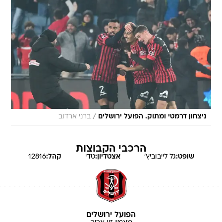
/
ניצחון דרמטי ומתוק. הפועל ירושלים
ברני ארדוב
הרכבי הקבוצות
שופט:
גל
לייבוביץ'
אצטדיון:
טדי
קהל:
12816
הפועל ירושלים