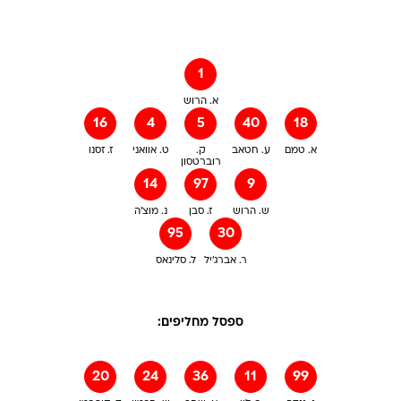
1
א. הרוש
16
4
5
40
18
א. טמם
ע. חטאב
ק.
ט. אוואני
ז. זסנו
רוברטסון
14
97
9
ש. הרוש
ז. סבן
נ. מוצ'ה
95
30
ר. אברג'יל
ל. סלינאס
ספסל מחליפים:
20
24
36
11
99