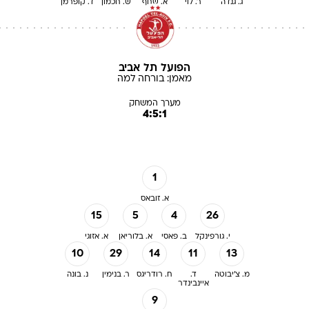
ג. גנדה
ר. לוי
א. שחף
ש. חכמון
ד. קופרמן
הפועל תל אביב
מאמן:
בורחה
למה
מערך המשחק
4:5:1
1
א. זובאס
15
5
4
26
י. גורפינקל
ב. פאסי
א. בלוריאן
א. אזוגי
10
29
14
11
13
מ. צ'יבוטה
ד.
ח. רודריגס
ר. בנימין
נ. בונה
איינבינדר
9