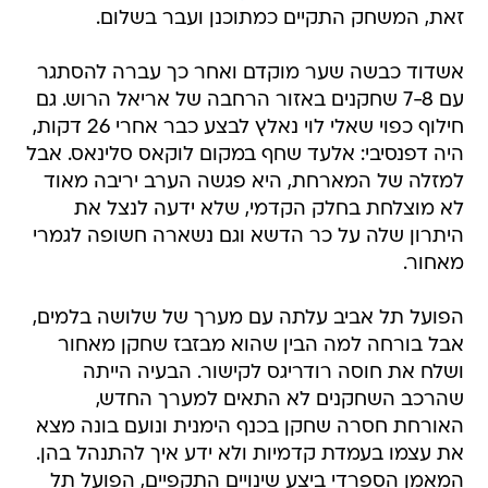
זאת, המשחק התקיים כמתוכנן ועבר בשלום.
אשדוד כבשה שער מוקדם ואחר כך עברה להסתגר
עם 7-8 שחקנים באזור הרחבה של אריאל הרוש. גם
חילוף כפוי שאלי לוי נאלץ לבצע כבר אחרי 26 דקות,
היה דפנסיבי: אלעד שחף במקום לוקאס סלינאס. אבל
למזלה של המארחת, היא פגשה הערב יריבה מאוד
לא מוצלחת בחלק הקדמי, שלא ידעה לנצל את
היתרון שלה על כר הדשא וגם נשארה חשופה לגמרי
מאחור.
הפועל תל אביב עלתה עם מערך של שלושה בלמים,
אבל בורחה למה הבין שהוא מבזבז שחקן מאחור
ושלח את חוסה רודריגס לקישור. הבעיה הייתה
שהרכב השחקנים לא התאים למערך החדש,
האורחת חסרה שחקן בכנף הימנית ונועם בונה מצא
את עצמו בעמדת קדמיות ולא ידע איך להתנהל בהן.
המאמן הספרדי ביצע שינויים התקפיים, הפועל תל