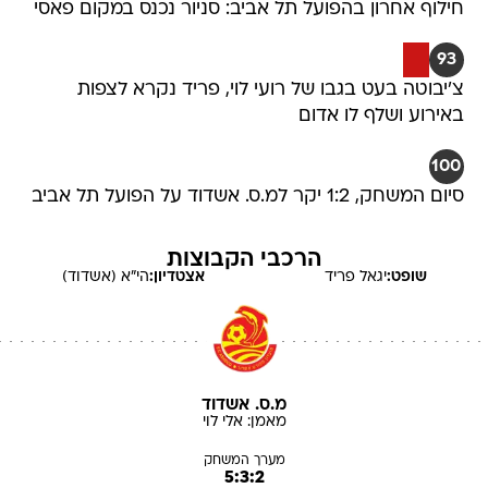
חילוף אחרון בהפועל תל אביב: סניור נכנס במקום פאסי
93
צ'יבוטה בעט בגבו של רועי לוי, פריד נקרא לצפות
באירוע ושלף לו אדום
100
סיום המשחק, 1:2 יקר למ.ס. אשדוד על הפועל תל אביב
הרכבי הקבוצות
שופט:
יגאל
פריד
אצטדיון:
הי"א (אשדוד)
מ.ס. אשדוד
מאמן:
אלי
לוי
מערך המשחק
5:3:2