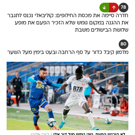
78
חדרה סיימה את מכסת החילופים: קוליבאלי נכנס לתגבר
את ההגנה במקום גומש שלא הזכיר הפעם את מופע
שלושת הבישולים משבת
80
מדמון קיבל כדור על סף הרחבה ובעט בימין מעל השער
לא הורגש הפעם. טוני גומש מול דור אלו
קובי אליהו