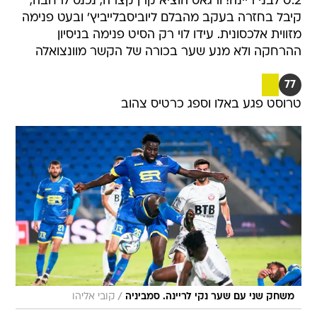
0:2 לבני ריינה! ורגאס הוציא קרן קצרה, נכנס לרחבה,
קיבל בחזרה בעקב מהבלם ליוביסבלייביץ' ובעט פנימה
מזווית אלכסונית. עידו לוי רק הסיט פנימה בניסיון
ההרחקה ולא מנע שער בכורה של הקשר מוונצואלה
77
טרוסט פגע באלו וספג כרטיס צהוב
/
משחק שני עם שער נקי לריינה. סמביניה
קובי אליהו