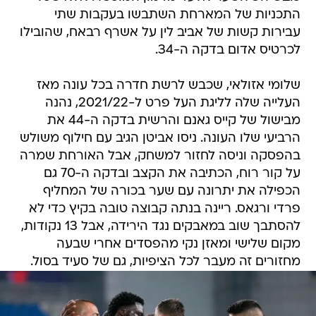
התכניות של המארחת השתבשו בעקבות שתי
עבירות קשות של אביב לין על אשרף רבאח, שהובילו
לכרטיס אדום בדקה ה-34.
שלומי אזולאי, שכבש לרשת חדרה בכל עונה מאז
העלייה שלה לליגת העל פרט ל-2021/22, נהנה
מבישול של קייס גאנם והרשית בדקה ה-44 את
הרביעי שלו העונה. ניסו אביטן הגיב עם חילוף משולש
בהפסקה וניסה לחזור למשחק, אבל האורחת שמרה
על קור רוח, הכתיבה את הקצב ובדקה ה-70 גם
הכפילה את יתרונה עם שער בכורה של המחליף
פרדי ורגאס. ריינה בנתה קבוצה טובה בקיץ כדי לא
להסתבך שוב במאבקים נגד הירידה, אבל 13 נקודות,
מקום שלישי ומאזן נקי מהפסדים אחרי שבעה
מחזורים זה מעבר לכל הציפיות, גם של סעיד בסול.