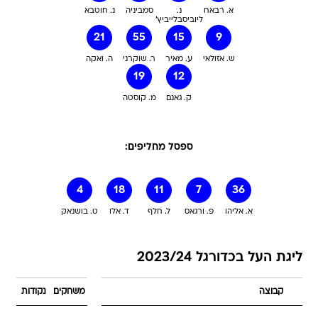
א. רבאח
נ.
סמביניה
נ. חוטבא
ליוביסבלייביץ'
21
55
15
9
ש. אזולאי
ע. מאיר
ר. שוקרני
ה. ואקה
19
12
ק. גאנם
מ. קוסטה
ספסל מחליפים:
4
18
11
7
36
א. אליהו
פ. ורגאס
ל. חלף
ד. אלו
ט. בושנאק
ליגת העל בכדורגל 2023/24
קבוצה
משחקים
נקודות