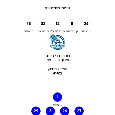
ספסל מחליפים:
18
32
12
8
26
ר. טוויזר
ע. טרוסט
ס. קוליבאלי
ק. מבאה
ר. אונגר
מכבי בני ריינה
מאמן:
שרון
מימר
מערך המשחק
4:4:2
1
ג. עמוס
29
3
26
27