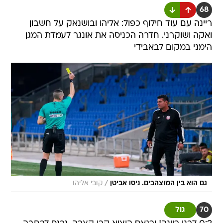
68
ריינה עם עוד חילוף כפול: אליהו ובושנאק על חשבון
ואקה ושוקרני. חדרה הכניסה את אונגר לעמדת המגן
הימני במקום לבאבידי
/
גם הוא בין המוצהבים. ניסו אביטן
קובי אליהו
70
גול