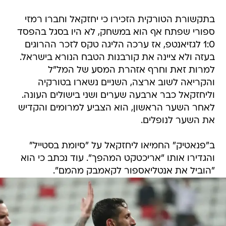
בתקשורת הטורקית הזכירו כי יחזקאל וחברו רמזי
ספורי שפתח אף הוא במשחק, לא היו בסגל בהפסד
1:0 לגזיאנטפ, אז ערכה הליגה טקס לזכר ההרוגים
בעזה ולא ציינה את קורבנות הטבח הנורא בישראל.
למרות זאת וחרף אזהרת המסע של המל"ל
והקריאה לשוב ארצה, השניים נשארו בטורקיה
וליחזקאל כבר ארבעה שערים ושני בישולים העונה.
לאחר השער הראשון, הוא הצביע למרומים והקדיש
את השער לנופלים.
ב"פנאטיק" החמיאו ליחזקאל על "סיומת בסטייל"
והגדירו אותו "אריכטקט המהפך". עוד נכתב כי הוא
"הוביל את אנטליאספור לקאמבק מהמם".