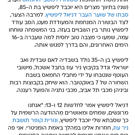
אחת משתי החטופות
ששוחררו משבי החמאס
הערב
(שני) בתיווך מצרים היא יוכבד ליפשיץ בת ה-85,
סבתו של שוער העבר דניאל ליפשיץ
. למרבה הצער,
לצד הבשורה המנחמת והמעודדת מעט, הסב עודד
ליפשיץ נותר בין השבויים בעזה. בני המשפחה שוחחו
עמה, שמעו כי מצבה טוב יחסית למה שעברה ב-16
הימים האחרונים, והם בדרך לפגוש אותה.
ליפשיץ בן ה-35 נולד בשבדיה לאם שבדית ואב
ישראלי וגדל בקיבוץ ניר עוז בחבל אשכול, מישובי
העוטף שנטבחו על ידי מחבלי החמאס בשבת
השחורה של 7 באוקטובר. הוא שיחק בקבוצות רבות
וביניהן מכבי תל אביב, מכבי נתניה והפועל רעננה.
דניאל ליפשיץ אמר לחדשות 12 ו-13: "אנחנו
מרוגשים, שמחים ומאושרים מההודעה הרשמית על
כך שסבתא שלי יוכבד ליפשיץ,
ונורית קופר תושבת
ניר עוז
, חוזרות אלינו במהלך באמת הומניטרי. אני פה