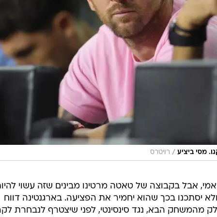
/
. מסי ביציע
רויטרס
יאמי, אבל בקבוצה של טאטה מרטינו מבינים שזה עשוי להיו
לא יסתכנו בכך שהוא יחמיר את הפציעה. בארגנטינה דווח
ק מהמשחק הבא, נגד סינסינטי, לפני שיצטרף לנבחרת לק
בית הדרום-אמריקאי, נגד פרגוואי ופרו.
יאמי שלושה משחקים אחרונים לעונה, כשנכון לעכשיו היא
ורחוקה ארבע נקודות מהכרטיס לפלייאוף. גם לשיקגו המפגש קריטי