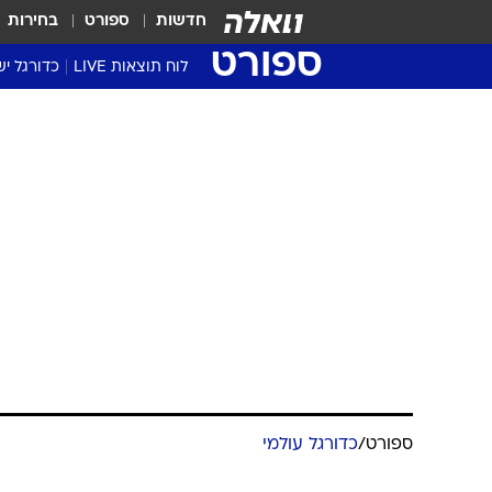
חדשות
ספורט
בחירות
ספורט
לוח תוצאות LIVE
כדורגל יש
ליגת העל Winner
סטט' ליגת
ספורט
/
כדורגל עולמי
גביע המדי
גביע הטוט
בגלל הספק לג
שגרירים
פייר מציעה ל
נבחרות י
ליגה לאומ
ליגה א'
מערכת וואלה ספורט
4.10.2023 / 7:13
20,000 כרטיסים יותר משי
עשוי להיעדר והמארחת מבינה את 
יצטרף לנבחרתו