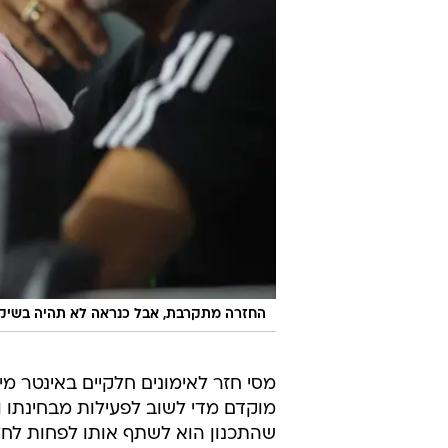
החזרה מתקרבת, אבל כנראה לא תהיה בשיקגו
מסי חזר לאימונים חלקיים באינטר מ
מוקדם מדי לשוב לפעילות מבחינתו ו
שהתכנון הוא לשתף אותו לפחות לחל
צמד המשחקים במוקדמות המונדיאל ב
אחרי המשחק הלילה יישארו לאינטר מ
במקום ה-13 בטבלת המזרח 
להעפלה: היא במקום ה-11 עם ארבע נקודות יותר ומשחק עודף לעומת מיאמי.
ליאונל מסי
אינטר מיאמי
שיקגו פייר
טרם התפרסמו תגובות