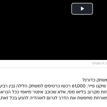
 זיו שטיינר
 למשחק כדורגל
באצטדיון Soldier Field, בו מארחת שיקגו פייר. 61,000 רכשו כרטיסים למשחק הלילה (בין רבי
 חלום ולחזות מקרוב בליאו מסי, אלא שכוכב אינטר מיאמי ככל הנרא
מארחת מחפשת את הדרך לגרום לאוהדיה להגיע בכל זאת.
כרטיסים שנמכרו במאות ואלפי דולרים ירדו לאזור ה-40 דולר בגלל הצפי שמסי יחמיץ את
ההתמודדות, לכן שיקגו הציעה לאוהדים תמריץ: מי שיבוא לתמוך בקבוצה, יקבל קרדיט של 250
המשחקים.
חק, אבל מבינים שאוהדים רבים שלנו יהיו מאוכזבים אם לא י
תהיה הפעם הראשונה במשחק ביתי של שיקגו פייר, ונרגשים
דמנות להפוך לאוהדים לטווח הארוך דרך יצירת אווירה