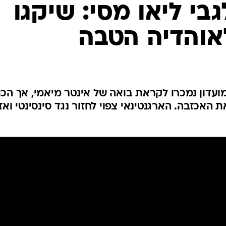
ענפים נוספים
לוח שידורים
החידה של ספור
ארכיון מדורים
כתבו לנו