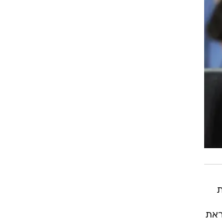
ת
ראת