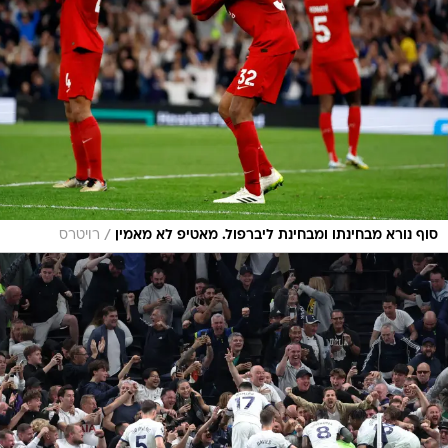
/
סוף נורא מבחינתו ומבחינת ליברפול. מאטיפ לא מאמין
רויטרס