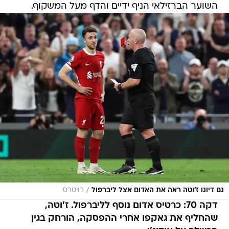
השוער הברזילאי הניף ידיים והדף מעל המשקוף.
/
גם דיוגו ז'וטה ראה את האדום אצל ליברפול
רויטרס
דקה 70: כרטיס אדום נוסף לליברפול. ז'וטה,
שהחליף את גאקפו אחרי ההפסקה, הורחק בגין