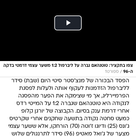
צפו בתקציר: טוטנהאם גברה על ליברפול 1:2 משער עצמי דרמטי בדקה
/
ה-96
ספורט1
הפסד הבכורה של מנצ'סטר סיטי היום (שבת) סידר
לליברפול הזדמנות לעקוף אותה ולעלות לפסגת
הפרמיירליג, אך מי שצימקה את הפער מהפסגה
לנקודה היא טוטנהאם שגברה 1:2 על המייטי רדס
אחרי דרמת ענק בסיום. הקבוצה של יורגן קלופ
כמעט סחטה נקודה בתשעה שחקנים אחרי שקרטיס
ג'ונס (25) ודיוגו ז'וטה (70) הורחקו, אלא ששער עצמי
מצער של ג'ואל מאטיפ (96) סידר לתרנגולים שלוש