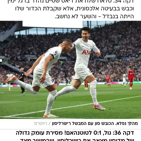
דקה 34: סלאח שלח את דיאס שסיים נהדר ברגל ימין
וכבש בבעיטה אלכסונית, אלא שקבלת הכדור שלו
הייתה בנבדל - והשער לא נחשב.
/
מהלך נפלא. הכובש סון עם המבשל רישרליסון
רויטרס
דקה 36: גול, 0:1 לטוטנהאם! מסירת עומק גדולה