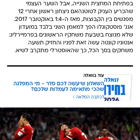
בפתיחת המחצית השנייה, אבל השער העצמי
שהכריע העניק לטוטנהאם ניצחון ראשון אחרי 12
מפגשים בין הקבוצות, מאז ה-1:4 באוקטובר 2017.
אנג' פוסטקוגלו הפך למאמן השני בלבד במועדון
שלא מנוצח בשבעת משחקיו הראשונים בפרמיירליג:
אנטוניו קונטה עשה זאת לפניו והחזיק תשעה
משחקים בסך הכל, כך שהאוסטרלי מתקרב לשיא.
עוד בוואלה
השאלון שיעשה לכם סדר - מי המפלגה
שהכי מתאימה לעמדות שלכם?
לכתבה המלאה