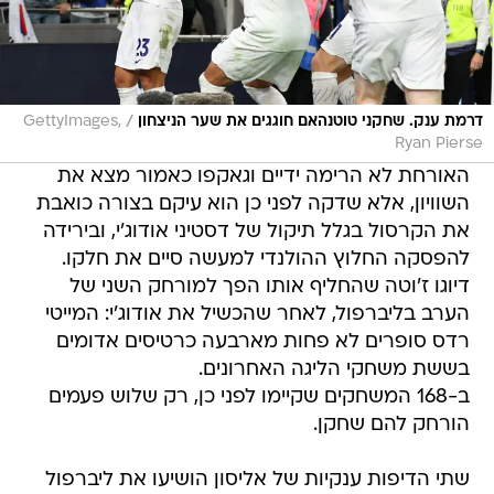
/
דרמת ענק. שחקני טוטנהאם חוגגים את שער הניצחון
GettyImages,
Ryan Pierse
האורחת לא הרימה ידיים וגאקפו כאמור מצא את
השוויון, אלא שדקה לפני כן הוא עיקם בצורה כואבת
את הקרסול בגלל תיקול של דסטיני אודוג'י, ובירידה
להפסקה החלוץ ההולנדי למעשה סיים את חלקו.
דיוגו ז'וטה שהחליף אותו הפך למורחק השני של
הערב בליברפול, לאחר שהכשיל את אודוג'י: המייטי
רדס סופרים לא פחות מארבעה כרטיסים אדומים
בששת משחקי הליגה האחרונים.
ב-168 המשחקים שקיימו לפני כן, רק שלוש פעמים
הורחק להם שחקן.
שתי הדיפות ענקיות של אליסון הושיעו את ליברפול