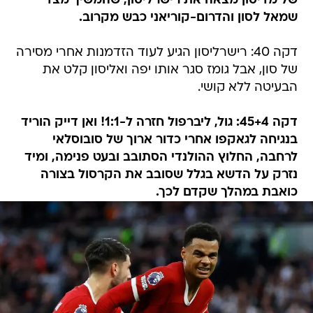
של מדיסון מצאה את רישרליסון, שהמשיך מצד
שמאל לסון והדרום-קוריאני כבש מקרוב.
דקה 40: רישרליסון הגיע לעוד הזדמנות אחרי מסירה
של סון, אבל גומז סגר אותו יפה ואליסון קלט את
הבעיטה ללא קושי.
דקה 45+4: גול, ליברפול חזרה ל-1:1! ואן דייק הוריד
בנגיחה לגאקפו אחרי כדור ארוך של סובוסלאי
לרחבה, החלוץ ההולנדי הסתובב ובעט פנימה, ומיד
נזרק על הדשא בגלל שסובב את הקרסול בצורה
כואבת במהלך שקדם לכך.