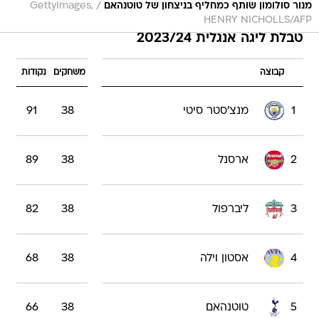
/
מנור סולומון שותף כמחליף בניצחון של טוטנהאם
GettyImages,
HENRY NICHOLLS/AFP
טבלת ליגה אנגלית 2023/24
קבוצה
משחקים
נקודות
1
מנצ'סטר סיטי
38
91
2
ארסנל
38
89
3
ליברפול
38
82
4
אסטון וילה
38
68
5
טוטנהאם
38
66