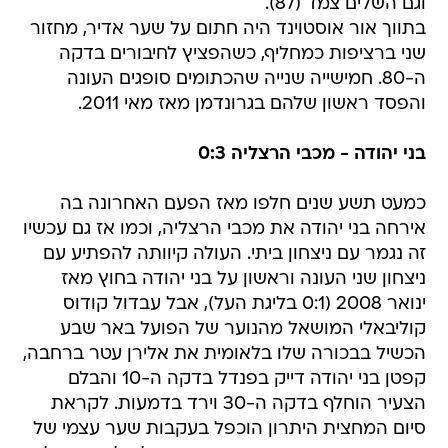
וגם השלים צמד (87).
בתווך אור אוסטוינד היה חתום על שער אדיר, מחזור
שני ברציפות כמחליף, כשהפציץ לחיבורים בדקה
ה-80. חמישייה שנייה שהכתומים סופגים העונה
והפסד ראשון שלהם בגרונדמן מאז מאי 2011.
בני יהודה - מכבי הרצליה 0:3
כמעט תשע שנים חלפו מאז הפעם האחרונה בה
אירחה בני יהודה את מכבי הרצליה, וכמו אז גם עכשיו
זה נגמר עם ניצחון ביתי. העולה קיוותה להפתיע עם
ניצחון שני העונה וראשון על בני יהודה בחוץ מאז
ינואר 2008 (0:1 בליגת העל), אבל עבדול קודוס
קוליבאלי המושאל מהנוער של הפועל באר שבע
הכשיל בבכורה שלו בלאומית את אלירן עטר ברחבה,
קפטן בני יהודה דייק בפנדל בדקה ה-10 והבלם
הצעיר הוחלף בדקה ה-30 וירד בדמעות. לקראת
סיום המחצית היתרון הוכפל בעקבות שער עצמי של