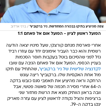
/
צפה מהיציע בתיקו בבכורה המחודשת. ניר ברקוביץ'
ברני ארדוב
הפועל ראשון לציון - הפועל אום אל פאחם 1:1
אחרי פארסת מנחם קורצקי, שעל מינויו יצאה הודעה
רשמית והוא כבר העביר אימונים יחד עם עוזרו רביד
גזל לפני שהסיכום בוטל בעקבות חוסר הסכמות
בעניין הכספי, הפועל אום אל פאחם הגיבה עם שובו
לקדנציה שלישית של ניר ברקוביץ'
, שהתחיל עם תיקו
מול אחת האקסיות שלו. ברקוביץ' ריצה עונש
הרחקה וראה מהיציע את תאמבי סגס כובש בדקה
ה-64 אחרי מסירה חכמה של סאשה פטשי, אבל
וובה בראון הוותיק מצא את הרשת מחזור שני
ברציפות והציל נקודה לראשון לציון עם עזרה מאריק
ינקו בדקה ה-79.