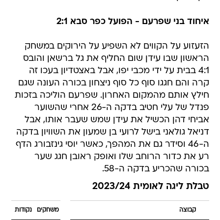
איחוד בני שפרעם - הפועל כפר סבא 2:1
הזעזוע על הקווים לא השפיע על הירוקים במשחק
הראשון שבו עידן שום החליף את גל ברשאן והובס
4:1 בבית על ידי מכבי יפו, אבל באצטדיון בעכו זה
קרה והם חגגו סוף כל סוף ניצחון בכורה העונה שגם
חילץ אותם מהמקום האחרון. שפרעם הוליכה בזכות
פנדל של עלי חטיב בדקה ה-26 אחרי שהשוער
אביחי דהן הכשיל את עידן שמש שעבר אותו, אבל
דניאל גולאני בישל לרועי בן שמעון את השוויון בדקה
ה-46 וסידר גם את המהפך, כאשר יוסי גינזבורג הדף
רע את כדור הרוחב שלו ואופק ראובן חגג שער
בכורה שהכריע בדקה ה-58.
טבלת ליגה לאומית 2023/24
קבוצה
משחקים
נקודות