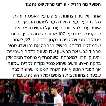
הפועל נוף הגליל - עירוני קרית שמונה 1:2
אחרי שלושה ניצחונות רצופים על האפס, היורדת
מליגת העל נעצרה וירדה עד למקום הרביעי. מוטי
איוניר עמד לראשונה העונה על הקווים וראה את
שחקניו שומרים על 100 אחוזי הצלחה בגרין בזכות
פנדל דרמטי של ג'ניה ברקמן בדקה ה-93, לאחר
שהמחליף דוד דגו הכשיל ברחבה את נבו שדו. סמיר
פרהוד כבש את הראשון שלו העונה בדקה השביעית
והעניק יתרון למארחת, כשהמחליף מוחמד חטיב איזן
בדקה ה-89 וחשב שהוא מציל נקודה לקרית שמונה,
אך הפנדל הקפיץ את הקהל המקומי שרואה כבר
שבעה ניצחונות בית רצופים (כולל העונה שעברה).