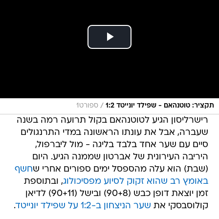
/
תקציר: טוטנהאם - שפילד יונייטד 1:2
ספורט1
רישרליסון הגיע לטוטנהאם בקול תרועה רמה בשנה
שעברה, אבל את עונתו הראשונה במדי התרנגולים
סיים עם שער אחד בלבד בליגה - מול ליברפול,
היריבה העירונית של אברטון שממנה הגיע. היום
(שבת) הוא עלה מהספסל ימים ספורים אחרי ש
חשף
באומץ רב שהוא זקוק לסיוע מפסיכולוג
, ובתוספת
זמן יוצאת דופן כבש (90+8) ובישל (90+11) לדיאן
קולוסבסקי את
שער הניצחון ב-1:2 על שפילד יונייטד
.