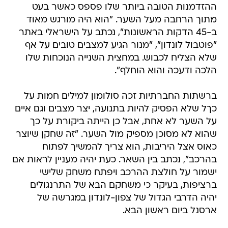
ההזדמנות הטובה ביותר שלו פספס כאשר בעט
מתוך הרחבה מעל השער. "הוא היה מורגש מאוד
ב-45 הדקות הראשונות", נכתב על הישראלי באתר
"פוטבול לונדון", "מנור הגיע למצבים טובים על אף
שלא הצליח לכבוש. במחצית השנייה הנוכחות שלו
הלכה ודעכה והוא הוחלף".
ברשתות החברתיות זכה סולומון למילים חמות על
כךל שלא הפסיק להיות בתנועה, יצר מצבים וגם איים
על השער לא אחת, אבל כן הייתה ביקורת על כך
שהוא לא מסוכן מספיק מול השער. "זה שחקן שיוצר
כאוס אצל היריבות, הוא צריך להמשיך לפתוח
בהרכב", נכתב בין השאר. כעת יהיה מעניין לראות אם
ישמור על חולצת ההרכב ויפתח משחק שלישי
ברציפות, בעיקר כי משחקם הבא של התרנגולים
יהיה הדרבי הגדול של צפון-לונדון במגרשה של
ארסנל ביום ראשון הבא.