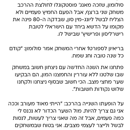
סולומון, שזכה מאנג' פוסטקוגלו לחולצת ההרכב
משחק שני ברצף, אבל הפעם החמיץ פעמיים ולא
הצליח לבשל ליונג-מין סון, שבדקה ה-80 פינה את
מקומו על הדשא ביחד עם הישראלי לטובת
רישרליסון ופרישיץ' שבישל לו.
בריאיון לספורט1 אחרי המשחק אמר סולומון: "קודם
כל שנה טובה וחג שמח.
פתחנו את השנה החדשה עם ניצחון חשוב במשחק
שבו שלטנו ללא עוררין והחמצנו המון, הם הבקיעו
שער מחצי מצב. הכי חשוב שבסוף ניצחנו ולקחנו
שלוש נקודות חשובות".
על הופעתו השנייה בהרכב: "הייתי מאוד מעורב וככה
אני גם צריך להיות. מול השער הכדור לא נכנס לי
כמה פעמים, אבל זה מה שאני צריך לעשות, לנסות
לבשל ולייצר לעצמי מצבים. אני בטוח שבמשחקים