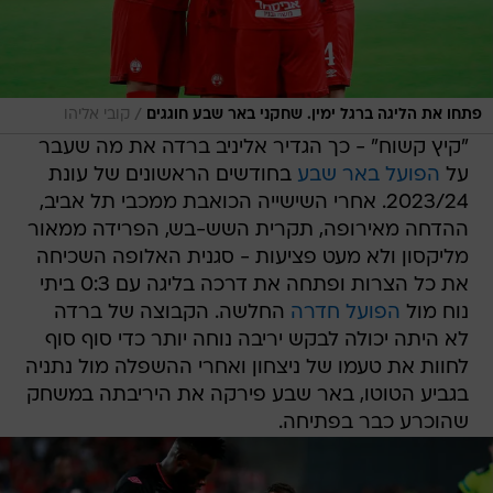
/
פתחו את הליגה ברגל ימין. שחקני באר שבע חוגגים
קובי אליהו
"קיץ קשוח" - כך הגדיר אליניב ברדה את מה שעבר
על
הפועל באר שבע
בחודשים הראשונים של עונת
2023/24. אחרי השישייה הכואבת ממכבי תל אביב,
ההדחה מאירופה, תקרית השש-בש, הפרידה ממאור
מליקסון ולא מעט פציעות - סגנית האלופה השכיחה
את כל הצרות ופתחה את דרכה בליגה עם 0:3 ביתי
נוח מול
הפועל חדרה
החלשה. הקבוצה של ברדה
לא היתה יכולה לבקש יריבה נוחה יותר כדי סוף סוף
לחוות את טעמו של ניצחון ואחרי ההשפלה מול נתניה
בגביע הטוטו, באר שבע פירקה את היריבתה במשחק
שהוכרע כבר בפתיחה.