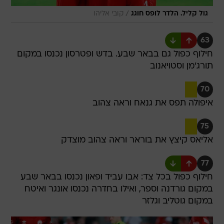
/
גול קליל. הלדר לופס חוגג
קובי אליהו
63
חילוף כפול גם בבאר שבע. בדש ופטרסון נכנסו במקום
תורג'מן וסטויאנוב
70
איפולה תפס את גנאח וראה צהוב
75
אליאס קיצץ את בוראר וראה צהוב מוצדק
77
חילוף כפול בכל צד: אבו עביד ופאון נכנסו בבאר שבע
במקום גורדנה וספר, ואילו בחדרה נכנסו אונגר ואיטח
במקום גוטליב וגלזר