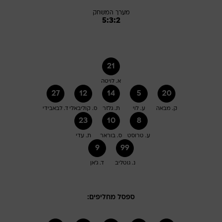
מערך המשחק
5:3:2
21
א. לויטה
27
12
14
5
20
ק. מבאה
ע. לוי
ת. גלזר
ס. קוליבאלי
ד. לבאבידי
23
10
8
ע. טרוסט
ס. בוראר
ת. עדי
9
99
נ. גוטליב
ד. ג'אן
ספסל מחליפים: