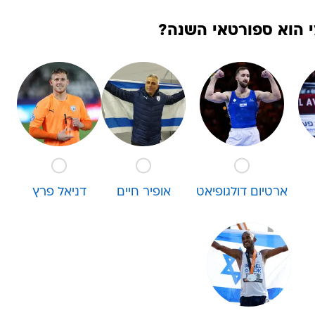
לונה צ'מטאי
43523 משתתפים
 הוא ספורטאי השנה?