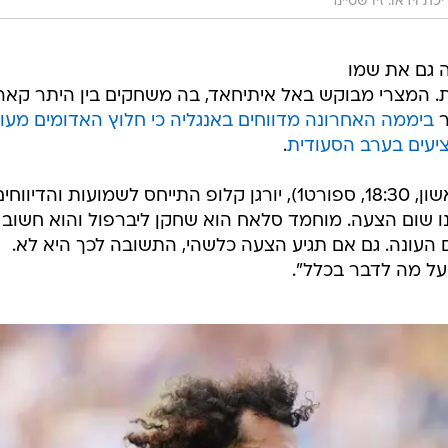
ת וידאו: זיו שטיינר
 גם את שמו
. המצרי מבוקש באל איתיחאד, בה משחקים בין היתר קאר
ר
ביממה האחרונה מדווחים באנגליה כי חלוץ האדומים מעוני
יעים בערב הסעודית
.
יומיים לפני המשחק מול ניוקאסל (ראשון, 18:30, ספורט1), יורגן קלופ התייחס לשמועות והד
ו שום הצעה. מוחמד סלאח הוא שחקן ליברפול והוא חשוב