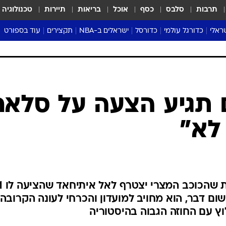
תרבות
סלבס
כסף
אוכל
בריאות
תיירות
טכנולוגיה
ראלי
כדורגל עולמי
כדורסל
ישראלים ב-NBA
תקצירים
עוד בספורט
ליגה אנגלית
ליגת העל
דני אבדיה
מונדיאל 2026
 העל
ליגה ספרדית
דאבל דריבל
NBA
נה
ליגה איטלקית
יורוליג וכדורסל אירופי
טבלאות
ו
ליגה גרמנית
ליגה לאומית
פודקאסטים
ליגה צרפתית
נבחרות ישראל בכדורסל
מסכמים מחזור
שראל
ליגת האלופות
כדורסל נשים
אבא של שבת
ית
הליגה האירופית
מעל הטבעת
דרום אמריקה
סערה בממלכה
טניס
טראש טוק
ספורט אמריקא
 תגיע הצעה על סלאח
פוקר