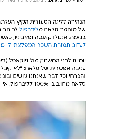
/
מחוץ לקווים, 24.8
צילום: מערכת וואלה! עריכ
הנהירה לליגה הסעודית הקיץ העלתה
של מוחמד סלאח מ
ליברפול
לכותרות
בנזמה, אנגולו קאנטה ופאביניו, כאש
לעזוב תמורת השכר המפלצתי לו מצ
עזיבה אפשרית של סלאח: "לא קיבלנ