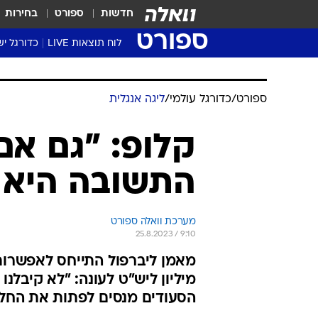
חדשות
ספורט
בחירות
ספורט
לוח תוצאות LIVE
כדורגל יש
ליגת העל Winner
סטט' ליגת
גביע המדי
גביע הטוט
שגרירים
נבחרות י
ליגה לאומ
ליגה א'
ספורט
/
כדורגל עולמי
/
ליגה אנגלית
קלופ: "גם אם