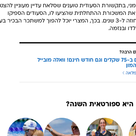
GettyIma
י, בתקשורת הסעודית טוענים שסלאח עדיין מעוניין להצט
את המשכורת ההתחלתית שהציעו לו, הסעודים הספיקו
להעלות ל-191 מיליון ליש"ט לעונה בחוזה ל-3 שנים. בכך, המצרי יוכל להפוך למשתכר הבכיר
דו ובנזמה.
 הרבה?
3 מנויים ב-75 שקלים וגם חודש חינם! וואלה מובייל
מון