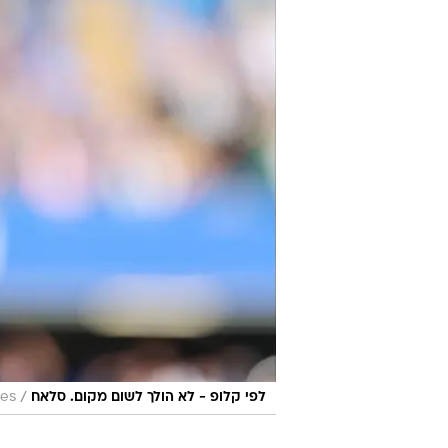
והכרחי וכל דבר שאנחנו עושים ובוני
סלאח מחויב ב-100% לליברפול, אין על מה לדבר בכלל".