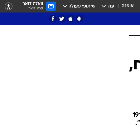
וואלה דואר
אופנה
עוד
שיתופי פעולה
קרא דואר
ציון 3
דאבל דריבל
י
,