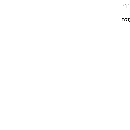
רף
 בעולם