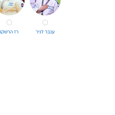
לכתבה ה
מי
ענבר לניר
רז הרשקו