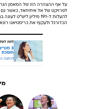
/
לפי קלופ - לא הולך לשום מקום. סלאח
ges
על אף ההצהרה הזו של המאמן הגרמנ
לפרויקט של אל איתיחאד, כאשר גם 
הכדורגל ולעקוף את כריסטיאנו רונאל
למה לשלם
חוסכת ה