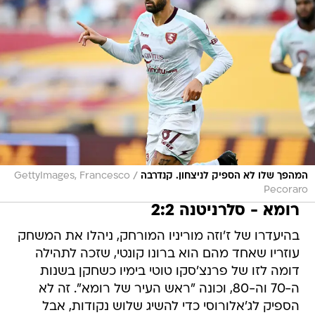
/
המהפך שלו לא הספיק לניצחון. קנדרבה
GettyImages, Francesco
Pecoraro
רומא - סלרניטנה 2:2
בהיעדרו של ז'וזה מוריניו המורחק, ניהלו את המשחק
עוזריו שאחד מהם הוא ברונו קונטי, שזכה לתהילה
דומה לזו של פרנצ'סקו טוטי בימיו כשחקן בשנות
ה-70 וה-80, וכונה "ראש העיר של רומא". זה לא
הספיק לג'אלורוסי כדי להשיג שלוש נקודות, אבל