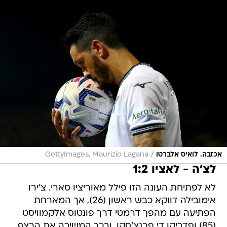
/
אכזבה. לואיס אלברטו
GettyImages, Maurizio Lagana
לצ'ה - לאציו 1:2
לא לפתיחת העונה הזו פילל מאוריציו סארי. צ'ירו
אימובילה דווקא כבש ראשון (26), אך המארחת
הפתיעה עם מהפך דרמטי דרך פונטוס אלקמוויסט
(85) ופדריקו די פרנצ'סקו, ובכך המשיכה את הרצף