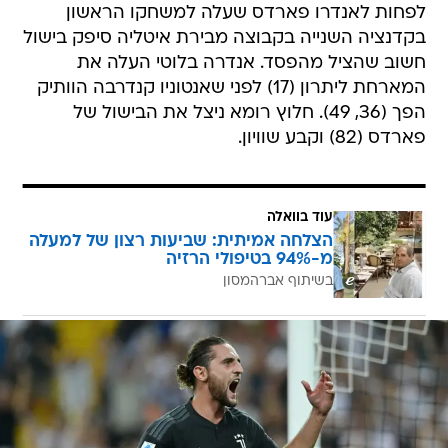
לפחות לאנדרו פארדס שעלה למשחקו הראשון
בקדנציה השנייה בקבוצה מבירת איטליה סיפק בישול
חשוב שהציל מהפסד. אנדרה בלוטי העלה את
המארחת ליתרון (17) לפני שאנטוניו קנדרבה הוותיק
הפך (36, 49). חלוץ רומא ניצל את הבישול של
פארדס (82) וקבע שוויון.
עוד בוואלה
הצלחה אמיתית: שביעות רצון של למעלה
מ-94% בטיפולי הרזיה
בשיתוף אברהמסון