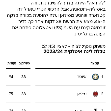
"לה דאה" הייתה בדרך להשיג רק נקודה
באמיליה-רומאניה, אבל הרכש הטרי שארל דה
קטלארה שהגיע ממילאן ועלה להופעת בכורה בדקה
ה-46, מצא את הרשת 38 דקות אחר כך. נדיר
זורטאה קינח עם השני (93) ואטאלנטה פתחה את
העונה ברגל ימין.
משחק נוסף: לצ'ה - לאציו (21:45)
טבלת ליגה איטלקית 2023/24
קבוצה
משחקים
נקודות
1
אינטר
38
94
2
מילאן
38
75