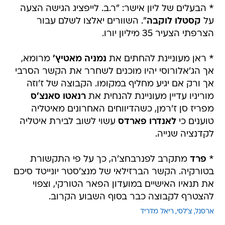
* הבעלים של ליון אישר: "ר.ב. לייפציג הגישה הצעה
על
קסטלו לוקבה
". השוורים יאלצו לשלם עבור
הצרפתי הצעיר 35 מיליון יורו.
* ראן מעוניינת להחתים את
נמניה מאטיץ'
מרומא,
אך הג'אלורוסי יהיו מוכנים לשחרר את הקשר הסרבי
אך ורק אם יגיע מחליף במקומו. הקבוצה של ז'וזה
מוריניו עדיין מעוניינת להנחית את
רנאטו סאנצ'ס
מפריז סן ז'רמן, כשהדיווחים האחרונים מאיטליה
טוענים כי
לאנדרו פארדס
עשוי לשוב לבירת איטליה
לקדנציה שנייה.
*
פרד
מתקרב לפנרבחצ'ה, כך על פי התקשורת
בטורקיה. הקשר הברזילאי של מנצ'סטר יונייטד סיכם
את תנאיו האישיים במועדון הפאר הטורקי, וצפוי
להצטרף לקבוצה כבר בסוף השבוע הקרוב.
ארסנל
צ'לסי
ריאל מדריד