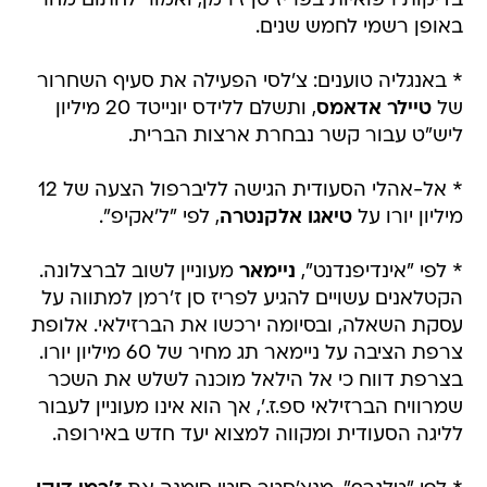
בדיקות רפואיות בפריז סן ז'רמן, ואמור לחתום מחר
באופן רשמי לחמש שנים.
* באנגליה טוענים: צ'לסי הפעילה את סעיף השחרור
של
טיילר אדאמס
, ותשלם ללידס יונייטד 20 מיליון
ליש"ט עבור קשר נבחרת ארצות הברית.
* אל-אהלי הסעודית הגישה לליברפול הצעה של 12
מיליון יורו על
טיאגו אלקנטרה
, לפי "ל'אקיפ".
* לפי "אינדיפנדנט",
ניימאר
מעוניין לשוב לברצלונה.
הקטלאנים עשויים להגיע לפריז סן ז'רמן למתווה על
עסקת השאלה, ובסיומה ירכשו את הברזילאי. אלופת
צרפת הציבה על ניימאר תג מחיר של 60 מיליון יורו.
בצרפת דווח כי אל הילאל מוכנה לשלש את השכר
שמרוויח הברזילאי ספ.ז.', אך הוא אינו מעוניין לעבור
לליגה הסעודית ומקווה למצוא יעד חדש באירופה.