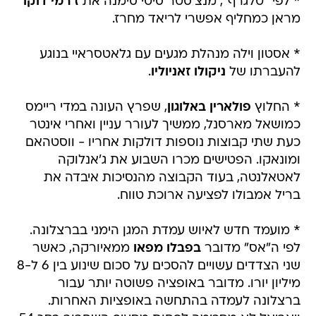
* לפי "טלגרף", מנצ'סטר סיטי סימנה את
ז'רמי דוקו
מראן כמחליף אפשרי לריאד מחרז.
* אסטון וילה מנהלת מגעים עם גלאטסראיי בנוגע
להעברתו של
ניקולו זאניוליו
.
* החלוץ
פולארין באלוגון
, שפרץ העונה במדי ריימס
כמושאל מארסנל, ממשיך לעורר עניין ואחרי אינטר
כעת שתי קבוצות נוספות דולקות אחריו - ווסטהאם
ומונאקו. הפטישים מכרו השבוע את ג'אנלוקה
לאטאלנטה, בעוד הקבוצה מהנסיכות איבדה את
בריל אמבולו לפציעה ארוכת טווח.
* מועמד חדש לאיוש עמדת המגן הימני בברצלונה.
לפי ה"אס" מדובר
בפבלו מפאו
ממאיורקה, כאשר
שני הצדדים עשויים להסכים על סכום שינוע בין 6 ל-8
מיליון יורו. מדובר באופציה פשוטה יותר עבור
ברצלונה לעמדה בהתחשה באופציות האחרות.