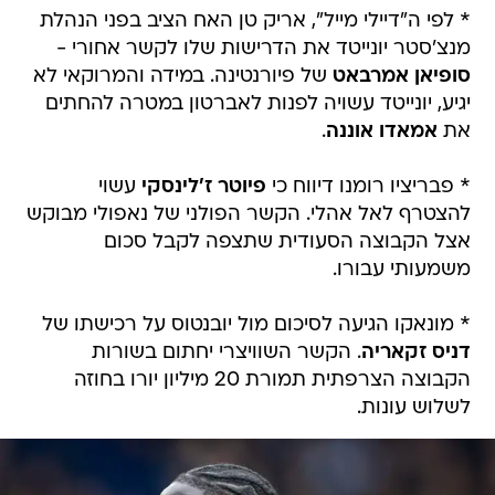
* לפי ה"דיילי מייל", אריק טן האח הציב בפני הנהלת
מנצ'סטר יונייטד את הדרישות שלו לקשר אחורי -
סופיאן אמרבאט
של פיורנטינה. במידה והמרוקאי לא
יגיע, יונייטד עשויה לפנות לאברטון במטרה להחתים
את
אמאדו אוננה
.
* פבריציו רומנו דיווח כי
פיוטר ז'לינסקי
עשוי
להצטרף לאל אהלי. הקשר הפולני של נאפולי מבוקש
אצל הקבוצה הסעודית שתצפה לקבל סכום
משמעותי עבורו.
* מונאקו הגיעה לסיכום מול יובנטוס על רכישתו של
דניס זקאריה
. הקשר השוויצרי יחתום בשורות
הקבוצה הצרפתית תמורת 20 מיליון יורו בחוזה
לשלוש עונות.