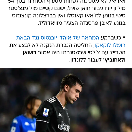
ויאריאל לא מסכימה לפחות מסעיף השחרור בסך 54
מיליון יורו עבור חואן פוית', ישנם קשיים מול מנצ'סטר
סיטי בנוגע לזו'אאו קאנסלו ואין בברצלונה קונצנזוס
בנוגע לאיבן פרסנדה הצעיר מוויאדוליד.
* כשברקע
המחאה של אוהדי יובנטוס נגד הבאת
רומלו לוקאקו,
החליטה הגברת הזקנה לא לבצע את
הטרייד עם צ'לסי שבמסגרתו היה אמור
דושאן
ולאחוביץ'
לעבור ללונדון.