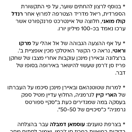
* בנוסף לרצון להחתים שוער, על פי התקשורת
הספרדית, ריאל מדריד הצטרפה למרוץ אחר
רנדל
קולו מואני
, חלוצה של איינטרכט פרנקפורט אשר
ערכו נאמד בכ-100 מיליון יורו.
* על אף ההצעה הגבוהה של אל אהלי על
מרקו
וראטי
, נראה כי הקשר האיטלקי מכין אופציית ב'.
ברצלונה ובאיירן מינכן עוקבות אחרי מצבו של שחקן
פריז סן ז'רמן שעשוי להישאר באירופה בסופו של
דבר.
* למרות שטוטנהאם ובאיירן מינכן סיכמו על העברתו
של
הארי קיין
לגרמניה, החלוץ עדיין מטיל ספק
בעסקה במה שמגדירים כעת ב"סקיי ספורטס
גרמניה" כ"סיכויים של 50-50".
* בצרפת טוענים:
עוסמאן דמבלה
עבר בהצלחה