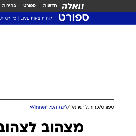
חדשות
ספורט
בחירות
ספורט
לוח תוצאות LIVE
כדורגל יש
ליגת העל Winner
סטט' ליגת
גביע המדי
גביע הטוט
שגרירים
נבחרות י
ליגה לאומ
ליגה א'
ספורט
/
כדורגל ישראלי
/
ליגת העל Winner
מצהוב לצהוב: