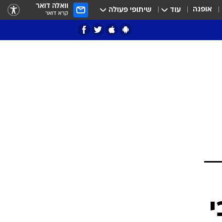
וואלה דואר
אופנה
עוד
שיתופי פעולה
קרא דואר
ציון 3
דאבל דריבל
י
י