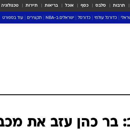
תרבות
סלבס
כסף
אוכל
בריאות
תיירות
טכנולוגיה
ראלי
כדורגל עולמי
כדורסל
ישראלים ב-NBA
תקצירים
עוד בספורט
ליגה אנגלית
ליגת העל
דני אבדיה
מונדיאל 2026
 העל
ליגה ספרדית
דאבל דריבל
NBA
נה
ליגה איטלקית
יורוליג וכדורסל אירופי
טבלאות
ו
ליגה גרמנית
ליגה לאומית
פודקאסטים
ליגה צרפתית
נבחרות ישראל בכדורסל
מסכמים מחזור
שראל
ליגת האלופות
כדורסל נשים
אבא של שבת
ית
הליגה האירופית
מעל הטבעת
דרום אמריקה
סערה בממלכה
טניס
טראש טוק
ספורט אמריקא
 בר כהן עזב את מכב
פוקר