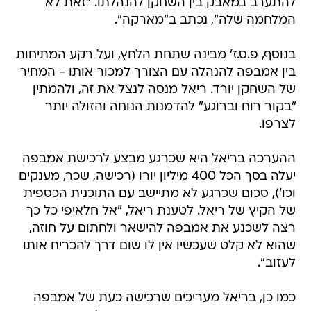
להתערב במאבק בין השחקן להנהלתו. "זאת לא
המלחמה שלה", נכתב ב"מארקה".
בנוסף, פ.ס.ז' מבינה שתחת הלחץ, ועל רקע המתיחות
בין אמבפה להנהלה עם הצורך למכור אותו - המחיר
של השחקן יורד. ריאל מנסה לנצל את זה, ולהמתין
"בקור רוח וברוגע" להדמנות הנוחה והזולה יותר
לצרפו.
ההערכה בריאל היא שכרגע מבצע לרכישת אמבפה
יעלה בסך הכל 400 מיליון יורו (רכישה, שכר, מענקים
וכו'), סכום שכרגע לא מתיישב עם התוכנית הכספית
של הקיץ של ריאל. לטענת ריאל, "אל חלאיפי כל כך
רצה לשכנע את אמבפה להישאר ולחתום על חוזה,
שהוא לא קלט שעכשיו אין לו שום דרך להכריח אותו
לעזוב".
כמו כן, בריאל מעריכים שרכישה כעת של אמבפה