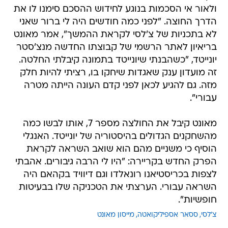
ולאור אי הסכמות בנוגע לחידוש ההסכם סימנו לו את
הדרך החוצה. "לפני כמה חודשים היה לי ברור שאני
לא בתכניות של צ'לסי לקראת ההמשך", אמר מאונט
בריאיון לאתר הרשמי של קבוצתו החדשה מנצ'סטר
יונייטד, "כשהבנתי שיונייטד בתמונה קיבלתי החלטה.
זה מועדון ענק שאגדות שיחקו בו, רציתי להיות חלק
מזה. גם להגיע לכאן לפני קדם העונה הייתה מטרה
עבורי".
מאונט קיבל את החולצה מספר 7, אותו לבשו כמה
מהשחקנים הגדולים בהיסטוריה של יונייטד. האנגלי
הוסיף כי משניים מהם הוא שואב השראה לקראת
הפרק החדש בקריירה: "היו לי הרבה גיבורים. אהבתי
לצפות בכריסטיאנו רונאלדו וגם דיוויד בקהאם היה
השראה עבורי. הערצתי את הטכניקה שלו בבעיטות
חופשיות".
צ'לסי
ססאר אספיליקואטה
מייסון מאונט