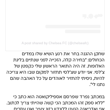
A post shared by Chelsea FC (@chelseafc)
שחקן ההגנה בחר את רגע השיא שלו במדים
הכחולים: "בחירה קלה, הזכייה לפני שנתיים בליגת
האלופות. זה היה התואר הראשון שלי כקפטן של
צ'לסי. אני יודע שצ'לסי תחזור למקום שבו היא צריכה
להיות, ניסיתי להחזיר לאוהדים על כל האהבה שהם
נתנו לי".
במכתב נפרד שפרסם אספיליקואטה הוא כתב כי
"ללא ספק זהו המכתב הכי קשה שהייתי צריך לכתוב.
אני ואדריאנה הגענו ללונדון כזוג צעיר ואנו עוזבים