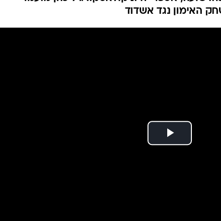
ענפים נוספים
חק האימון נגד אשדוד
לוח שידורים
החידה של ספור
ארכיון מדורים
כתבו לנו