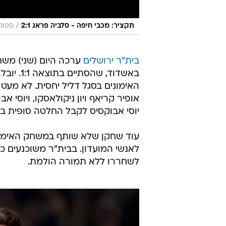
/
תקציר: מכבי חיפה - סלביה פראג 2:1
ספורט
בית"ר ירושלים
ערכה היום (שני) משח
באשדוד,
האימונים בסגל דליל יחסית. לא מעט ש
אופיר קריאף ויון ניקולאסקו, ויוסי
יוסי אבוקסיס לקבל החלטה סופית בנ
עוד שחקן שלא שותף במשחק האימון ה
לאנשי המועדון. בבית"ר משוכנעים כי
לשחררו ללא תמורה הולמת.