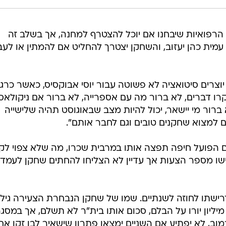
הרפואיות שיבחנו אם יוכל להצטרף למחנה, אך בשלב זה
מית כהן יעזוב, והשחקן יצטרך להחליט אם להמתין או לעב
וצרים סיטואציה לא פשוטה עבור יוסי אבוקסיס, כאשר כרג
קרו דברים, לא ברור מה עם אספרייה, לא ברור אם ניקולאס
רור מי יישאר, יכול להיות מצב שבאוגוסט תהיה שלישייה
 למצוא שחקנים טובים וגם לחבר אותם".
 אם הפועל חיפה תפצה אותו במרבית שכרו, מה שלא צפוי לק
ישו מספר הצעות אך עדיין לא הצליחו להחתים שחקן לעמד
ישתו לחוזה לשנתיים. שמו של שחקן הנבחרת הצעירה גיל 
 מיליון יורו על הבלם, סכום אותו בית"ר לא תשלם, אך במסג
ב, לא יפתיע אם השניים ימצאו פתרון שישאיר לבן זקן אחו