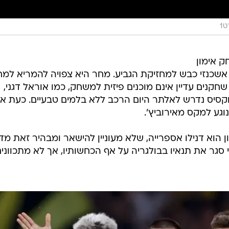
1
ק אימון
 שהסתיים בתוצאה 1:1. יובל אשכנזי כבש למחזיקת הגביע. מחר היא צפויה להמריא ל
חקנים עדיין אינם מוכנים פיזית למשחק, כמו אוראל דגני,
 אבוקסיס נדרש לאלתר היום הרכב ללא בלמים טבעיים. כעת א
וגע למקס מאירוביץ'.
וא דנילו אספרייה, שלא מעוניין להישאר ומבהיר זאת מדי 
 סגר את תנאיו בבולגריה על אף הכחשותיו, אך לא מתכווני