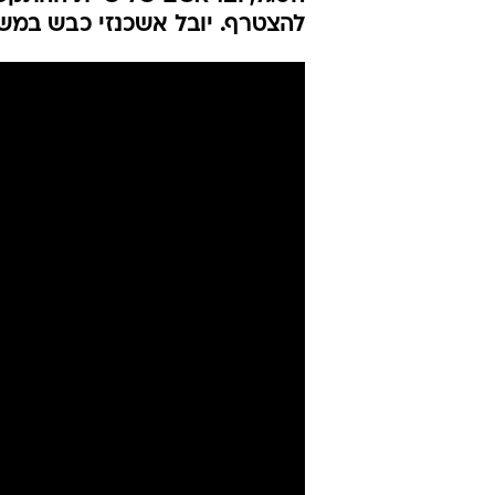
להצטרף. יובל אשכנזי כבש במש