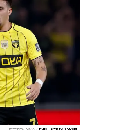
יישאר? מי יודע. שועה
מאור אלקסלסי