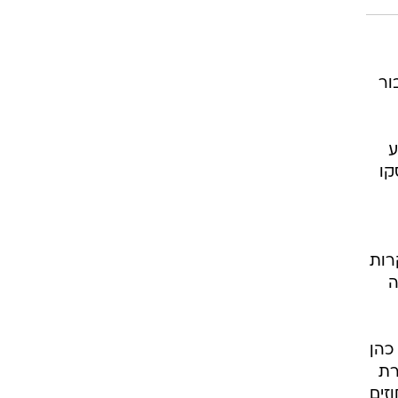
ור
ע
קו
רות
ה
כהן
רת
זים