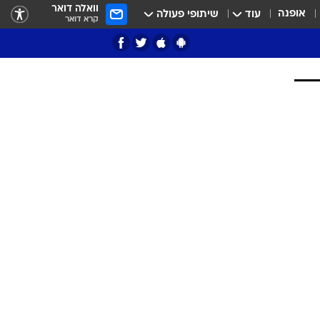
וואלה דואר
אופנה
עוד
שיתופי פעולה
קרא דואר
ציון 3
דאבל דריבל
י