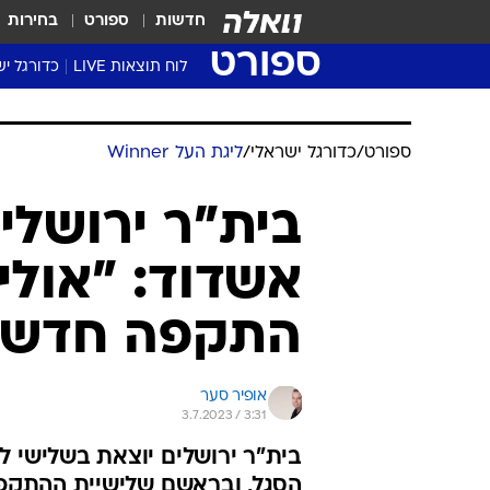
חדשות
ספורט
בחירות
ספורט
לוח תוצאות LIVE
כדורגל יש
ליגת העל Winner
סטט' ליגת
ספורט
/
כדורגל ישראלי
/
ליגת העל Winner
גביע המדי
גביע הטוט
שגרירים
אשדוד: "אולי
נבחרות י
ליגה לאומ
התקפה חדשה
ליגה א'
אופיר סער
3.7.2023 / 3:31
בית"ר ירושלים יוצאת בשלישי ל
הסגל, ובראשם שלישיית ההתקפה: