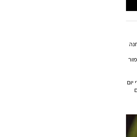
רוגבי וקריקט
גולף
ביליארד
תקצירים
מחנה
מור
יום
ם