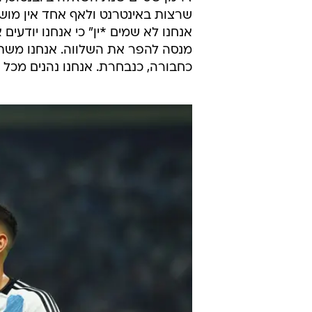
אז נטען כי הסיבה להדחתו הייתה פנ
את קצב ההחלמה שלו לפני המונדיאל. 
אך לא התאושש בזמן וצפה מהצד במס
נטען כי הקשר בן
בתקווה שתבטיח זכייה במונדיאל, אבל
לחגיגות ולא ישוב עוד לנבחרת.
כמה חודשים חלפו ונמצא אלוף העול
ז'רמן שסיים שנת השאלה ביובנטוס, 
שרצות באינטרנט ולאף אחד אין מושג
אנחנו לא שמים *ין" כי אנחנו יודעי
מנסה להפר את השלווה. אנחנו משתד
כחבורה, כנבחרת. אנחנו נהנים מכל 