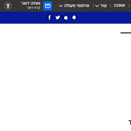
וואלה דואר
אופנה
עוד
שיתופי פעולה
קרא דואר
ציון 3
דאבל דריבל
י