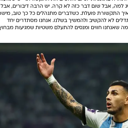
ייה שלו למכשפה כדי שזו
תטיל כישוף על ג'ובאני לו סלסו
ותע
לו סלסו אכן נאבק עד לרגע האחרון כדי להיות כשיר לטורנ
ע לעבר הגביע, בעוד גומס היה חלק מהסגל. באותו דיווח
 ה-35 סיפר לחבריו על המכשפה לאחר רבע הגמר מול הולנד כשנעזר בשירות
 כשהם גילו כי הפעיל אותה גם נגד לו סלסו דרשו שלא יגיע
ם הראשון שיגיב לפרשה. לאנדרו פארדס, קשרה של פריז ס
התארח בתוכניות יוטיוב והאשים את התקשורת: "יש שמועות
 למה, אבל שום דבר כזה לא קרה. יש הרבה דיבורים, אבל
ם איך התקשורת פועלת. כשדברים מתנהלים כל כך טוב, מישה
לים לא להקשיב ולהמשיך בשלנו. אנחנו מסתדרים יחד
מה שאנחנו חווים ומנסים להתעלם משטיות שמגיעות מבחוץ"