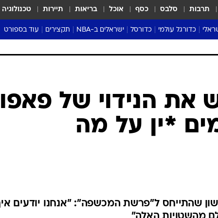
תרבות
סלבס
כסף
אוכל
בריאות
תיירות
טכנולוגיה
ראלי
כדורגל עולמי
כדורסל
ישראלים ב-NBA
תקצירים
עוד בספורט
ליגה אנגלית
ליגת העל
דני אבדיה
מונדיאל 2026
 העל
ליגה ספרדית
דאבל דריבל
NBA
נה
ליגה איטלקית
יורוליג וכדורסל אירופי
טבלאות
ו
ליגה גרמנית
ליגה לאומית
פודקאסטים
ליגה צרפתית
נבחרות ישראל בכדורסל
מסכמים מחזור
שראל
ליגת האלופות
כדורסל נשים
אבא של שבת
ית
הליגה האירופית
מעל הטבעת
דרום אמריקה
סערה בממלכה
טניס
טראש טוק
ספורט אמריקא
את הנידוי של פאפו
פוקר