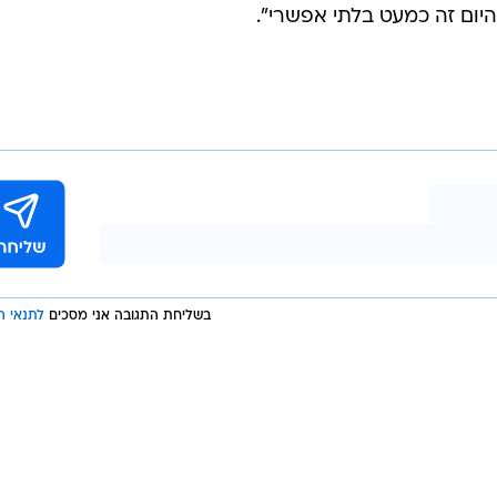
יטרס
חק במונדיאל הבא, אמר הקשר: "הוא לוקח את זה יום אח
שר, נהנה בנבחרת, הוא חשוב לנו וננסה לשמר את המצב ה
וינרים, אני רוצה להמשיך להשיג דברים ברמת הקבוצה וברמ
הקרובה עם הנבחרת, ובקבוצה יש הרבה תארים על הפרק
 ואז לחזור לשחק בבוקה ג'וניורס. זה חלום גדול מבחינתי
יום זה כמעט בלתי אפשרי".