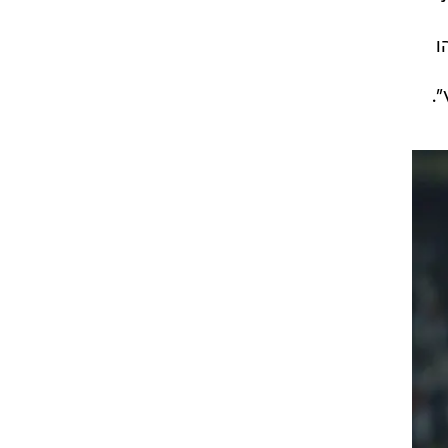
כב
יר,
יה
ן
ו
.