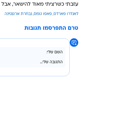
/
הראשון שמתייחס לעניין. לאנדרו פארדס
רו
על
ליאונל מסי
, שאמר שכנראה לא יש
יום בשלב הזה של הקריירה. הוא מאו
על עתידו אמר: "יש לי מנטליות של ו
הנבחרת. הקופה אמריקה זו המטרה 
אני רוצה להמשיך באירופה ככל האפשר
עזבתי כשרציתי מאוד להישאר, אבל ה
לאנדרו פארדס
פאפו גומס
נבחרת ארגנטינה
טרם התפרסמו תגובות