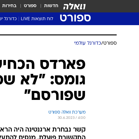
חדשות
ספורט
בחירות
ספורט
לוח תוצאות LIVE
כדורגל יש
ליגת העל Winner
סטט' ליגת
גביע המדי
גביע הטוט
שגרירים
נבחרות י
ליגה לאומ
ליגה א'
ספורט
/
כדורגל עולמי
פארדס הכחיש 