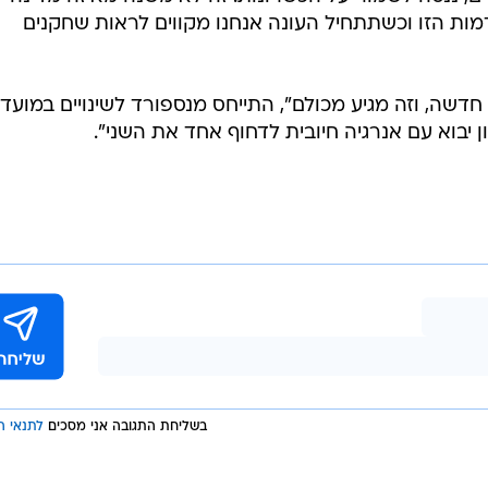
ייתי בעמדת המנכ"ל. ג'ק אנגלידיס, מיטש גולדהאר ואני תמ
ימשך". על חלוקת התפקידים במועדון אמר כי מכבי תל אביב
אתם תראו עוד עומק למחלקת האנליטית".
ירות, התקדמות עצומה מהקדנציה הקודמת שלי בארץ. מי
זה החוזה החדש של דור תורג'מן. צעירים מעוררים עניין 
ם, ננסה לשמור על הכשרונות. זה לא משנה מאיזה מדינה
ות הזו וכשתתחיל העונה אנחנו מקווים לראות שחקנים
חדשה, וזה מגיע מכולם", התייחס מנספורד לשינויים במועדון
 יבוא עם אנרגיה חיובית לדחוף אחד את השני".