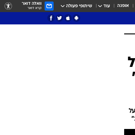
וואלה דואר
אופנה
עוד
שיתופי פעולה
קרא דואר
ציון 3
דאבל דריבל
י
ל