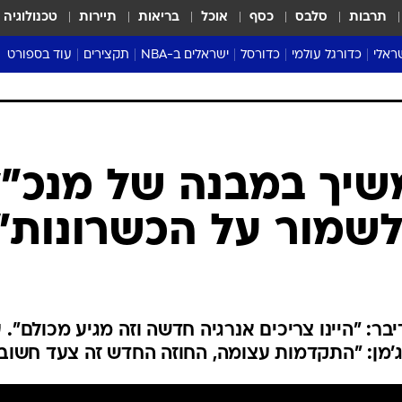
תרבות
סלבס
כסף
אוכל
בריאות
תיירות
טכנולוגיה
ראלי
כדורגל עולמי
כדורסל
ישראלים ב-NBA
תקצירים
עוד בספורט
ליגה אנגלית
ליגת העל
דני אבדיה
מונדיאל 2026
 העל
ליגה ספרדית
דאבל דריבל
NBA
נה
ליגה איטלקית
יורוליג וכדורסל אירופי
טבלאות
ו
ליגה גרמנית
ליגה לאומית
פודקאסטים
ליגה צרפתית
נבחרות ישראל בכדורסל
מסכמים מחזור
שראל
ליגת האלופות
כדורסל נשים
אבא של שבת
ית
הליגה האירופית
מעל הטבעת
דרום אמריקה
סערה בממלכה
טניס
טראש טוק
ספורט אמריקא
שיך במבנה של מנכ"
פוקר