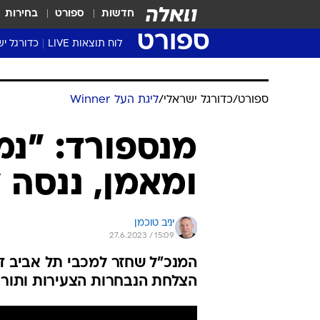
חדשות
ספורט
בחירות
ספורט
לוח תוצאות LIVE
כדורגל יש
ליגת העל Winner
סטט' ליגת
גביע המדי
גביע הטוט
שגרירים
נבחרות י
ליגה לאומ
ליגה א'
ספורט
/
כדורגל ישראלי
/
ליגת העל Winner
מנספורד: "נמ