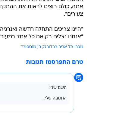
"בעשר העונות שלי במועדונים תמיד ה
עבדנו טוב ביחד ואין סיבה שזה לא י
"תרוץ על המבנה של מנכ"ל ומאמן, 
"היה נפלא לראות את הנבחרות הצע
ממשיך להשקיע, עסקה חשובה שעשינו 
אנחנו רוצים להתחרות ולזכות בתארי
אתה, כולם רוצים לראות את ההתקדמ
צעירים".
"היינו צריכים התחלה חדשה ואנרגיה 
"אנחנו נצליח רק אם כל אחד במעודון
מכבי תל אביב בכדורגל
בן מנספורד
טרם התפרסמו תגובות