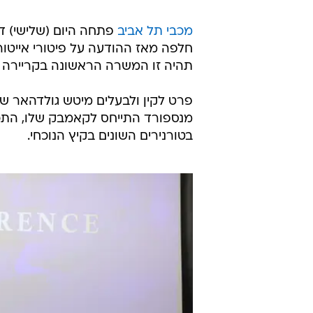
תיקתקנו: קליפ סיכום אירועי היום בספורט, 26.6
מכבי תל אביב
פתחה היום (שלישי) 
חלפה מאז ההודעה על פיטורי אייטור
תהיה זו המשרה הראשונה בקריירה 
פרט לקין ולבעלים מיטש גולדהאר שד
מנספורד התייחס לקאמבק שלו, התכ
בטורנירים השונים בקיץ הנוכחי.