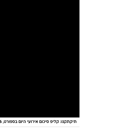
ומאמן, ננסה 
יניב טוכמן
27.6.2023 / 15:09
המנכ"ל שחזר למכבי תל אביב דיב
הצלחת הנבחרות הצעירות ותורג