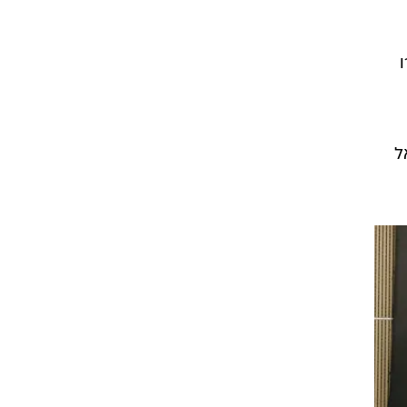
רוגבי וקריקט
גולף
ביליארד
תקצירים
ל