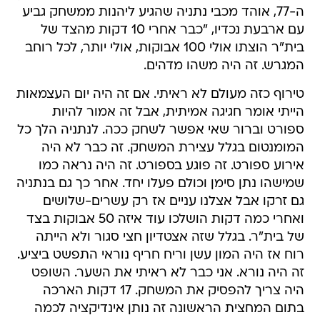
ה-77, אוהד מכבי נתניה שהגיע ליהנות ממשחק גביע
עם ארבעת נכדיו, "כבר אחרי 10 דקות מהצד של
בית"ר הוצתו אולי 100 אבוקות, אולי יותר, לכל רוחב
המגרש. זה היה משהו מדהים.
טירוף כזה מעולם לא ראיתי. אם זה היה יום העצמאות
הייתי אומר חגיגה אמיתית, אבל זה אמור להיות
ספורט וברור שאי אפשר לשחק ככה. לנתניה הלך כל
המומנטום בגלל עצירת המשחק. זה כבר לא היה
אירוע ספורט. זה פוגע בספורט. זה היה נראה כמו
שמישהו נתן סימן וכולם פעלו יחד. אחר כך גם בנתניה
גם זרקו אבל אצלנו עניים אז רק עשרים-שלושים
ואחרי כמה דקות הושלכו עוד איזה 50 אבוקות בצד
של בית"ר. בגלל שזה אצטדיון חצי סגור ולא הייתה
רוח אז היה המון עשן וריח חריף נוראי התפשט ביציע.
זה היה נורא. אני כבר לא ראיתי את השער. השופט
היה צריך להפסיק את המשחק. 17 דקות הארכה
בתום המחצית הראשונה זה נותן אינדיקציה לכמה