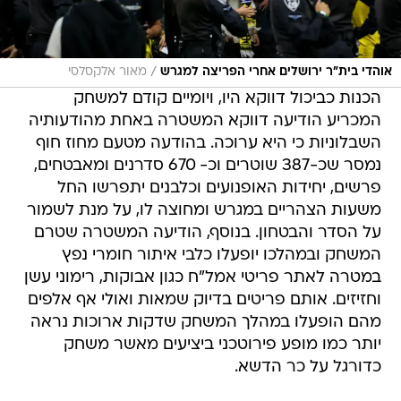
/
אוהדי בית"ר ירושלים אחרי הפריצה למגרש
מאור אלקסלסי
הכנות כביכול דווקא היו, ויומיים קודם למשחק
המכריע הודיעה דווקא המשטרה באחת מהודעותיה
השבלוניות כי היא ערוכה. בהודעה מטעם מחוז חוף
נמסר שכ-387 שוטרים וכ- 670 סדרנים ומאבטחים,
פרשים, יחידות האופנועים וכלבנים יתפרשו החל
משעות הצהריים במגרש ומחוצה לו, על מנת לשמור
על הסדר והבטחון. בנוסף, הודיעה המשטרה שטרם
המשחק ובמהלכו יופעלו כלבי איתור חומרי נפץ
במטרה לאתר פריטי אמל"ח כגון אבוקות, רימוני עשן
וחזיזים. אותם פריטים בדיוק שמאות ואולי אף אלפים
מהם הופעלו במהלך המשחק שדקות ארוכות נראה
יותר כמו מופע פירוטכני ביציעים מאשר משחק
כדורגל על כר הדשא.