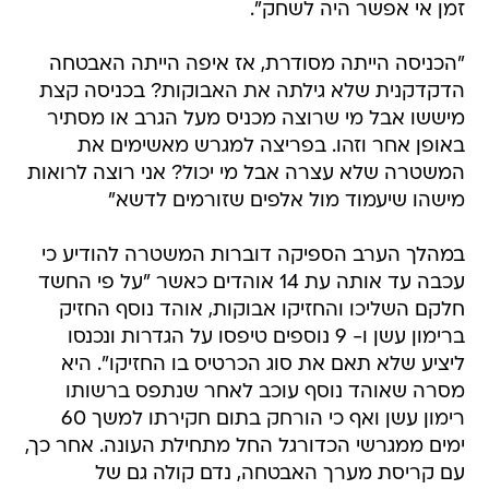
זמן אי אפשר היה לשחק".
"הכניסה הייתה מסודרת, אז איפה הייתה האבטחה
הדקדקנית שלא גילתה את האבוקות? בכניסה קצת
מיששו אבל מי שרוצה מכניס מעל הגרב או מסתיר
באופן אחר וזהו. בפריצה למגרש מאשימים את
המשטרה שלא עצרה אבל מי יכול? אני רוצה לרואות
מישהו שיעמוד מול אלפים שזורמים לדשא"
במהלך הערב הספיקה דוברות המשטרה להודיע כי
עכבה עד אותה עת 14 אוהדים כאשר "על פי החשד
חלקם השליכו והחזיקו אבוקות, אוהד נוסף החזיק
ברימון עשן ו- 9 נוספים טיפסו על הגדרות ונכנסו
ליציע שלא תאם את סוג הכרטיס בו החזיקו". היא
מסרה שאוהד נוסף עוכב לאחר שנתפס ברשותו
רימון עשן ואף כי הורחק בתום חקירתו למשך 60
ימים ממגרשי הכדורגל החל מתחילת העונה. אחר כך,
עם קריסת מערך האבטחה, נדם קולה גם של