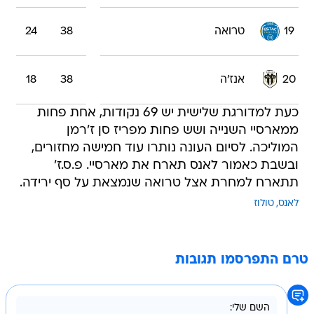
19
טרואה
38
24
20
אנז'ה
38
18
כעת למדורגת שלישית יש 69 נקודות, אחת פחות
ממארסיי השנייה ושש פחות מפריז סן ז'רמן
המוליכה. לסיום העונה נותרו עוד חמישה מחזורים,
ובשבת כאמור לאנס תארח את מארסיי. פ.ס.ז'
תתארח למחרת אצל טרואה שנמצאת על סף ירידה.
לאנס
טולוז
טרם התפרסמו תגובות