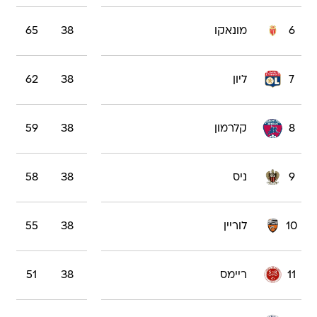
6
מונאקו
38
65
7
ליון
38
62
8
קלרמון
38
59
9
ניס
38
58
10
לוריין
38
55
11
ריימס
38
51