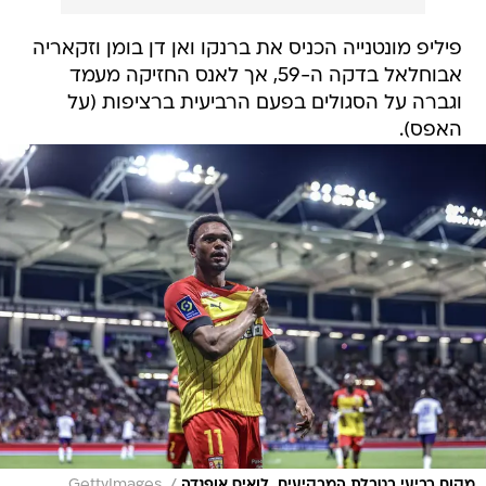
פיליפ מונטנייה הכניס את ברנקו ואן דן בומן וזקאריה
אבוחלאל בדקה ה-59, אך לאנס החזיקה מעמד
וגברה על הסגולים בפעם הרביעית ברציפות (על
האפס).
/
מקום רביעי בטבלת המבקיעים. לואיס אופנדה
GettyImages,