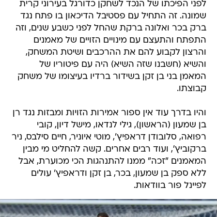
לפני הפיכתו של הנכד לשחקן כדורגל בעירוני קרית
שמונה. זה התחיל עם פסטיבל הדיכאון בו פתח נגד
ברק בכר ואלונה ברקת שהחל לפני כשבע שנים, וזה
התפתח והתעצם עם מינויים הזויים של מאמנים
והרצון לקבוע להם את ההרכבים ושיטת המשחק,
והשיא (חשבנו שזה השיא) היה עם פיטוריו של
המאמן בני בן זקן בשידור ברדיו בעיצומו של משחק
קבוצתו.
והיו בדרך עוד אין ספור אמירות הזויות ומבזות נגד רן
בן שמעון (הראשון), גילי לנדאו, מישל דיון, קובי
רפואה, סלובודן דראפיץ', מוטי איוניר, חיים סילבס, ניר
ברקוביץ', ועוד רבים אחרים. קשה להחליט מי מבין
המאמנים "זכה" ממנו להתנהגות הכי מכוערת, אבל
ללא ספק בן שמעון, בכר, בן זקן ודראפיץ' עולים
לפיינל פור בוודאות.