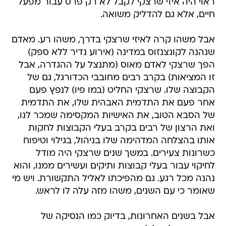
ראוי היה איזי שרצקי לקבל לא רק פרס עבור מפעל
חיים, אלא גם להדליק משואה.
אבל משהו קרה לאיזי שרצקי בדרך, משהו רע. מאדם
שנהנה לקונצנזוס במדינה (אירוע נדיר ללא ספק)
הפך שרצקי לאדם מאוס (מתנצל על ההגדרה, אבל
זו המציאות) בקרב רבים מחובבי הכדורגל, גם של
הקבוצה שלו. שרצקי החליט (במו פיו) לנפץ פעם
אחר פעם את התדמית האבהית שלו, את התדמית
של הסבא הטוב, את האישיות המקסימה שמכר לנו,
ואת הרצון של רבים בקרב בעלי הקבוצות לחקות
אותו בהצלחה המדהימה שלו בניהול, בגילוי וטיפוח
כשרונות צעירים. במשך שנים שרצקי היה מודל
לחיקוי עבור בעלי קבוצות ותיקים ועשירים ממנו, והוא
נהנה מכל רגע. גם מהפיכתו לאליל התקשורת. ויש מי
שאומר כי עם השנים, משהו מזה עלה לו לראש.
אבל בשנים האחרונות, בדיוק כמו הנסיקה של