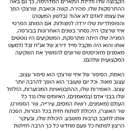
הקבוצה שלו וזלילת התארים המדהימה, כך גם באה
ההתרסקות שלו. מהירה, קשה וכואבת. שרצקי הפך
את עצמו לאדם לא אהוד (בלשון המעטה)
והפופולריות שלו ירדה למצולות. אם המותג הפרטי
איזי שרצקי היה נסחר בשנים האחרונות בבורסה,
המנייה שלו היתה מתרסקת, המשקיעים היו נוטשים
אותו והוא היה מקבל מייד דירוג של אג"ח זבל (למעט
מאמנים מזוכיסטים שרוצים להמשיך את השקיעה
המקצועית שלהם).
האמת, הסיפור של איזי שרצקי הוא סיפור עצוב.
עצוב מאוד. וכל יום שעובר הוא הופך להרבה יותר
עצוב. האמירות שלו, ההתבטאויות המכוערות, הזלזול
שלו בבני אדם (במאמנים), האיומים שלו נגד כל
העולם (מאמנים, רשות המסים, עירייה, שר הספורט,
שר האוצר), היכולת לפתוח חזית בכל הגזרות, הפכה
אותו לחובב קרבות מושבע. היכולת שלו, ובעיקר
הרצון לפתוח כל פעם מחדש כל כך הרבה חזיתות