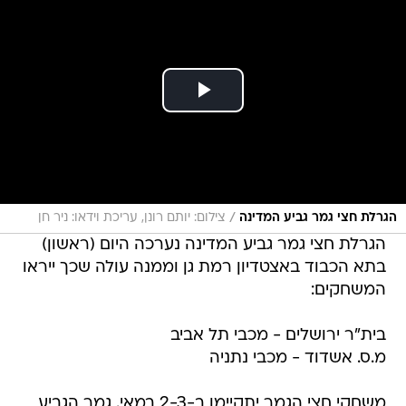
/
הגרלת חצי גמר גביע המדינה
צילום: יותם רונן, עריכת וידאו: ניר חן
הגרלת חצי גמר גביע המדינה נערכה היום (ראשון)
בתא הכבוד באצטדיון רמת גן וממנה עולה שכך ייראו
המשחקים:
בית"ר ירושלים - מכבי תל אביב
מ.ס. אשדוד - מכבי נתניה
משחקי חצי הגמר יתקיימו ב-2-3 במאי. גמר הגביע