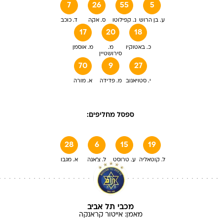
7
26
55
5
ע. בן הרוש
נ. קפילוטו
ס. אקה
ד. כוכב
17
20
18
כ. באטוקיו
מ.
מ. אוסמן
סירושטיין
70
9
27
י. סטויאנוב
מ. פדידה
א. מורה
ספסל מחליפים:
28
6
15
19
ל. קוטאליה
ע. טרוסט
ל. צ'אנה
א. מגבו
מכבי תל אביב
מאמן:
אייטור
קראנקה