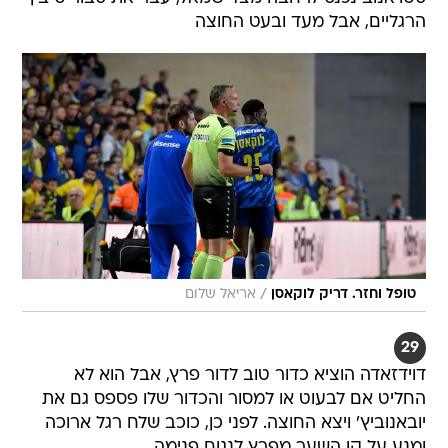
הרגליים, אבל מעד ובעט החוצה
/
טופל וחזר. דריק לוקאסן
אריאל שלום
29
דוידזאדה הוציא כדור טוב לדור פרץ, אבל הוא לא
החליט אם לבעוט או למסור והכדור שלו פספס גם את
יובאנוביץ' ויצא החוצה. לפני כן, כוכב שלח רגל ארוכה
ומנע על קו השער מפרץ לנגוח פנימה