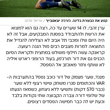
/
קטע את הבצורת בליגה. ג'ורג'ה יובאנוביץ'
אריאל שלום
ערן זהבי, לו 14 שערים עד כה, רצה גם הוא למצוא
את הרשת ולהתבודד בפסגת המבקיעים, אבל זה לא
היה היום שלו ומכבי תל אביב לא הצליחה להגדיל את
התוצאה למרות מצבים רבים מול הגנה רעועה.
קראנקה עשה חילוף משולש במחצית ולקראת הסיום
הכניס גם את דור תורג'מן, בעוד הרומני רארש איליה
לא שותף וחזר מאוכזב אל הספסל.
מנגד, שער מצמק של דור כוכב נפסל בהתערבות ה-
VAR והכתומים סגרו משחק שישי רצוף ללא שער
(כבר 570 דקות) ותשיעי ללא ניצחון, כשמאז הגעתו
של שלומי דורה צברה הקבוצה שתי נקודות בלבד
וכעת יש לה כבר חמישה הפסדים רצופים.