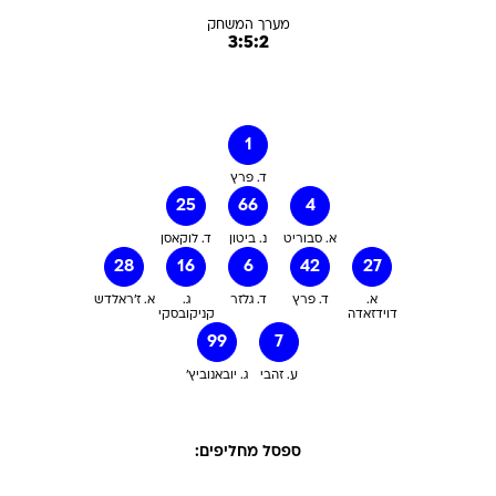
מערך המשחק
3:5:2
1
ד. פרץ
25
66
4
א. סבוריט
נ. ביטון
ד. לוקאסן
28
16
6
42
27
א.
ד. פרץ
ד. גלזר
ג.
א. ז'ראלדש
דוידזאדה
קניקובסקי
99
7
ע. זהבי
ג. יובאנוביץ'
ספסל מחליפים: