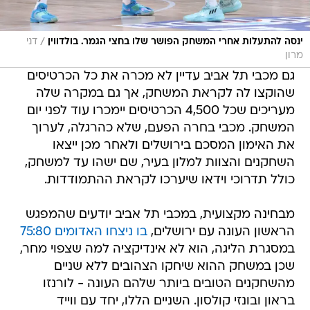
/
ינסה להתעלות אחרי המשחק הפושר שלו בחצי הגמר. בולדווין
דני
מרון
גם מכבי תל אביב עדיין לא מכרה את כל הכרטיסים
שהוקצו לה לקראת המשחק, אך גם במקרה שלה
מעריכים שכל 4,500 הכרטיסים יימכרו עוד לפני יום
המשחק. מכבי בחרה הפעם, שלא כהרגלה, לערוך
את האימון המסכם בירושלים ולאחר מכן ייצאו
השחקנים והצוות למלון בעיר, שם ישהו עד למשחק,
כולל תדרוכי וידאו שיערכו לקראת ההתמודדות.
מבחינה מקצועית, במכבי תל אביב יודעים שהמפגש
הראשון העונה עם ירושלים,
בו ניצחו האדומים 75:80
במסגרת הליגה, הוא לא אינדיקציה למה שצפוי מחר,
שכן במשחק ההוא שיחקו הצהובים ללא שניים
מהשחקנים הטובים ביותר שלהם העונה - לורנזו
בראון ובונזי קולסון. השניים הללו, יחד עם ווייד