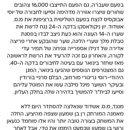
בפעם שעברה, גם הפעם התייצבו 16,000 צהובים
שחורים שיצרו אווירה מדהימה וסייעו לחבורה של יוסי
אבוקסיס לנצח בפעם השלישית ברציפות את מ.ס.
אשדוד. יון ניקולאסקו בדקה ה-24 נגח לרשת את
שערו ה-14 העונה והוא כעת ניצב לבדו בפסגת
טבלת מלך שערי הליגה, שער שהובקע אחרי פריצה
אדירה של דנילו אספרייה ונגיחה של תמיר עדי
לקורה, והאחרון גם זכה להרעיד את הרשת לראשונה
מאז שחזר בינואר עם בעיטה לחיבורים בדקה ה-40.
גם המצטרפים הנוספים שהגיעו בינואר, המגן
היהודי-רוסי גריגורי מורוזוב, הבלם סרגיי בורודין
ובעיקר השוער מיגל סילבה עשו את המוטל עליהם
וסייעו לבית"ר להמשיך בדהירה שלה בחלק העליון.
מנגד, מ.ס. אשדוד שנאלצה להסתדר היום ללא
מאמנה המורחק רן בן שמעון שצפה מהיציע, החלה
את המשחק בצורה טובה יותר והיו אלו מוחמד כנעאן
ורועי בן שמעון שכמעט היממו את טדי, אבל לאחר