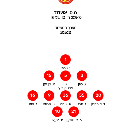
מ.ס. אשדוד
מאמן:
רן
בן שמעון
מערך המשחק
3:5:2
1
י. ג'רפי
15
5
3
ג. כהן
נ.
ט. בן זקן
צבטקוביץ'
16
9
36
55
20
ד. קופרמן
נ. סבג
א. שחף
ש. הרוש
ז. זסנו
10
21
ר. בן שמעון
ח. כנעאן