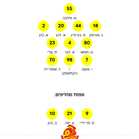
55
מ. סילבה
2
20
44
18
ג. מורוזוב
ס. בורודין
א. דהן
א. כהן
23
4
80
ט. תומא
א. דגני
ת. עדי
70
98
7
י. שועה
י.
ד. אספרייה
ניקולאסקו
ספסל מחליפים:
10
21
9
פ. פריידיי
ע. יונה
ב. כהן