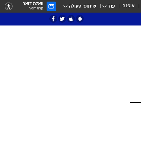
וואלה דואר
אופנה
עוד
שיתופי פעולה
קרא דואר
ציון 3
דאבל דריבל
י