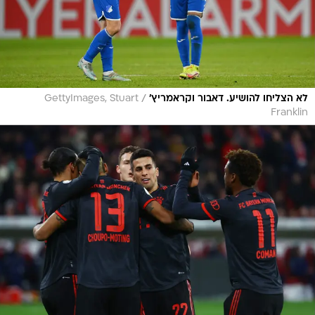
/
לא הצליחו להושיע. דאבור וקראמריץ'
GettyImages, Stuart
Franklin