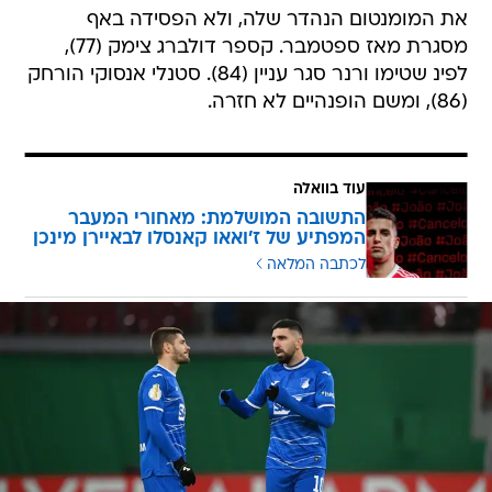
את המומנטום הנהדר שלה, ולא הפסידה באף
מסגרת מאז ספטמבר. קספר דולברג צימק (77),
לפינ שטימו ורנר סגר עניין (84). סטנלי אנסוקי הורחק
(86), ומשם הופנהיים לא חזרה.
עוד בוואלה
התשובה המושלמת: מאחורי המעבר
המפתיע של ז'ואאו קאנסלו לבאיירן מינכן
לכתבה המלאה