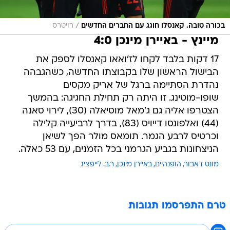
/
בכורה טובה. קאנסלו חוגג עם החברים החדשים
רויטרס
מיינץ - באיירן מינכן 4:0
17 דקות בלבד לקחו לז'ואאו קאנסלו לספק את
הבישול הראשון שלו בקבוצתו החדשה, כשהגבהה
נהדרת הסתיימה ברגל של אריק מקסים
שופו-מוטינג. זו היתה רק תחילת החגיגה: בהמשך
הצטרפו אליה גם ג'מאל מוסיאלה (30), לירוי סאנה
(44) ואלפונסו דייויס (83), בדרך לרביעייה קלילה
וכרטיס לרבע הגמר. תומאס מולר הפך לשיאן
הניצחונות בגביע הגרמני בכל הזמנים, עם 53 כאלה.
מונס דאבור
הופנהיים
באיירן מינכן
ר.ב. לייפציג
טרם התפרסמו תגובות