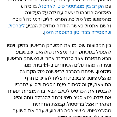
משחקי הסיבוב הרביעי בגביע האנגלי החלו ביום שישי
עם
הקרב בין מנצ'סטר סיטי לארסנל
, בו כידוע
האלופה המכהנת יצאה עם ידה על העליונה
מהמפגש מול מוליכת הפרמיירליג, ורגע גדול נוסף
נרשם אתמול כאשר הודחה מחזיקת הגביע
ליברפול,
שהפסידה בברייטון בתוספת הזמן
.
בין הקבוצות שסיימו את המשחק הראשון בתיקו וינסו
להעפיל במשחק חוזר נמצאת פולהאם, שבשבוע
הבא תתארח אצל סנדרלנד אחרי שבמשחק הראשון
ונפרדה מהחתולים השחורים ב-1:1 ביתי. מנור
סולומון, שפתח בהרכב לראשונה מול הקבוצה
מהצ'מפיונשיפ בשבת והצליח להרשים חרף
התוצאה, יקווה לפתוח פעם נוספת ולסייע לחבריו
להבטיח את הכרטיס לשלב הבא, בו המנצחת תארח
את לידס. מנצ'סטר סיטי זכתה להגרלה נוחה והיא
תתארח אצל בריסטול, קבוצת התחתית
מהצ'מפיונשיפ שצירפה בשבוע שעבר את השוער